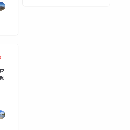
9
应
现