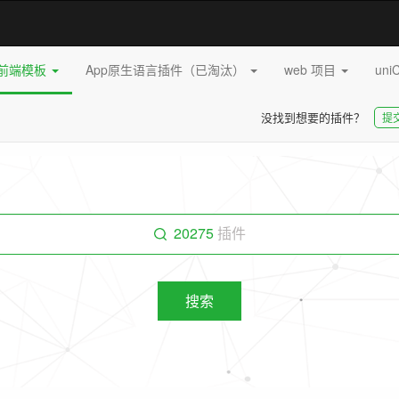
pp前端模板
App原生语言插件（已淘汰）
web 项目
uni
没找到想要的插件？
提
20275
插件
搜索