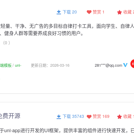
下载 20
赞赏 1
收藏
款轻量、干净、无广告的多目标自律打卡工具，面向学生、自律
、健身人群等需要养成良好习惯的用户。
（0 ）
p前端模板
uni-
更新日期：2026-03-16
281***@qq.com
板
全免费开源
下载 35743
赞赏 169
收藏
于uni-app进行开发的UI框架，提供丰富的组件进行快速开发，