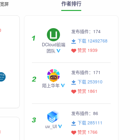
作者排行
宽屏
0
发布插件：
174
下载 12492768
DCloud前端
赞赏 1939
团队
发布插件：
171
下载 253910
陌上华年
赞赏 1861
发布插件：
86
下载 285111
uv_UI
1
赞赏 1766