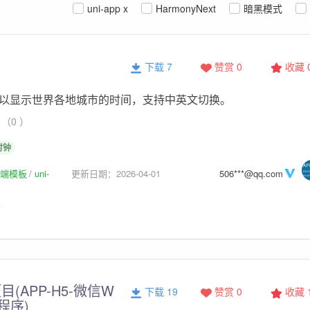
uni-app x
HarmonyNext
暗黑模式
下载 7
赞赏 0
收藏
以显示世界各地城市的时间，支持中英文切换。
（0 ）
时钟
p前端模板
uni-
更新日期：2026-04-01
506***@qq.com
板
(APP-H5-微信W
下载 19
赞赏 0
收藏
程序)