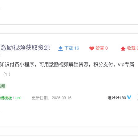
板
，激励视频获取资源
下载 16
赞赏 0
收藏
序
pp的知识付费小程序，可用激励视频解锁资源，积分支付，vip专属
（1 ）
视频
p前端模板
uni-
更新日期：2026-03-16
哇咔咔180
板