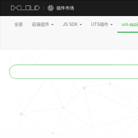
全部
前端组件
JS SDK
UTS插件
uni-a