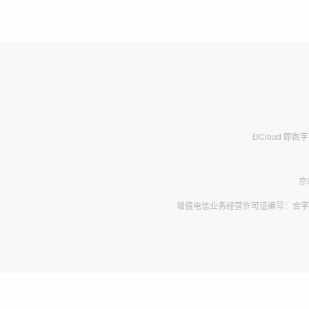
DCloud 即
京
增值电信业务经营许可证编号：合字B2-2