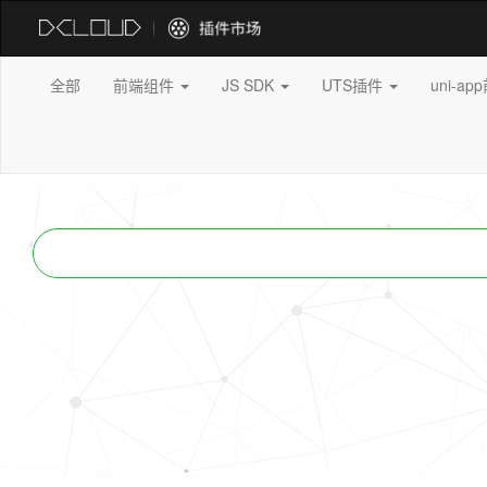
全部
前端组件
JS SDK
UTS插件
uni-a