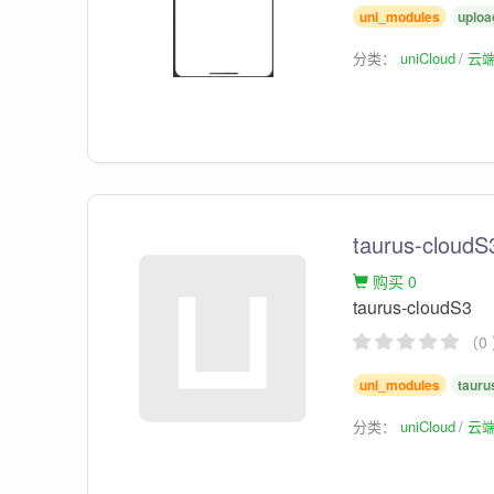
uni_modules
uploa
分类：
uniCloud
云
taurus-cloudS
购买 0
taurus-cloudS3
（0
uni_modules
tauru
分类：
uniCloud
云