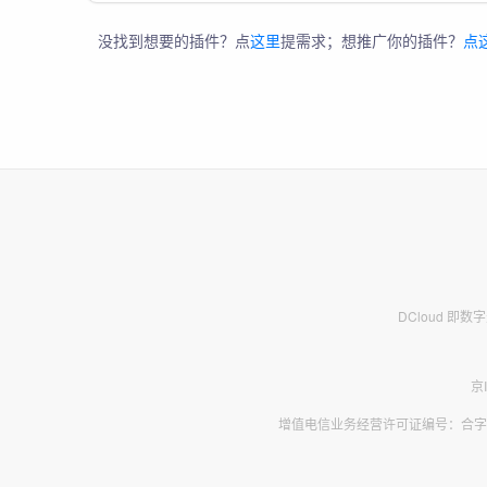
没找到想要的插件？点
这里
提需求；想推广你的插件？
点
DCloud 即
京
增值电信业务经营许可证编号：合字B2-2