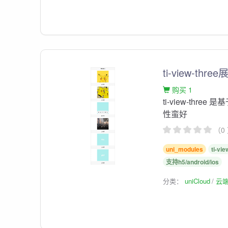
ti-view-thr
购买 1
ti-view-three
性蛮好
（0
uni_modules
ti-vie
支持h5/android/ios
分类：
uniCloud
云