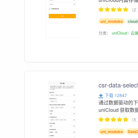
（2
uni_modules
cloud
分类：
uniCloud
云
csr-data-selec
下载 12847
通过数据驱动的
uniCloud 获取
（5
uni_modules
Data