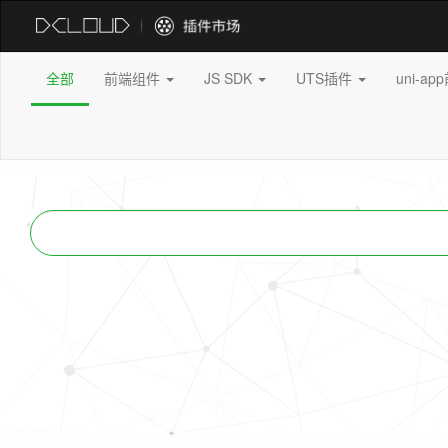
全部
前端组件
JS SDK
UTS插件
uni-a