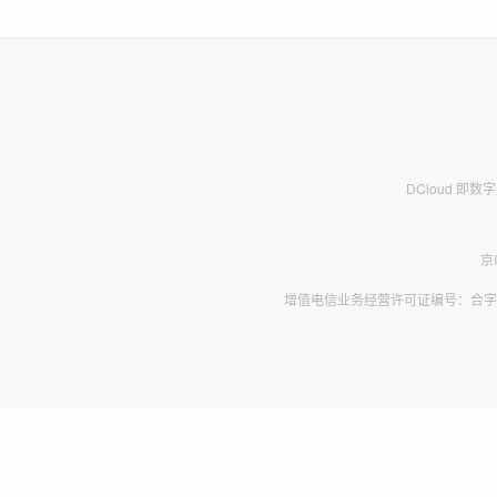
DCloud 即
京
增值电信业务经营许可证编号：合字B2-2