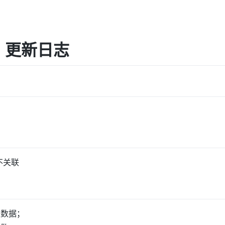
t - 更新日志
不关联
级数据；