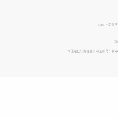
DCloud 即
京
增值电信业务经营许可证编号：合字B2-2