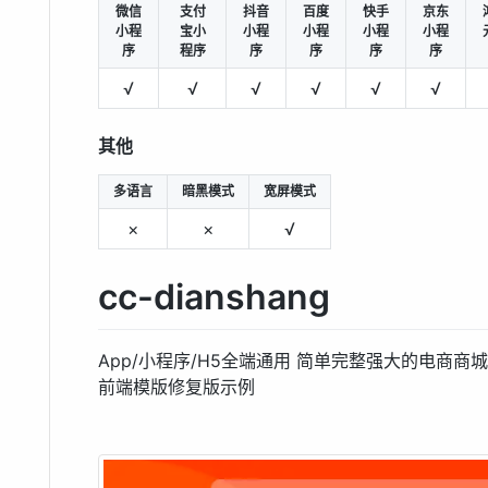
微信
支付
抖音
百度
快手
京东
小程
宝小
小程
小程
小程
小程
序
程序
序
序
序
序
√
√
√
√
√
√
其他
多语言
暗黑模式
宽屏模式
×
×
√
cc-dianshang
App/小程序/H5全端通用 简单完整强大的电商商
前端模版修复版示例