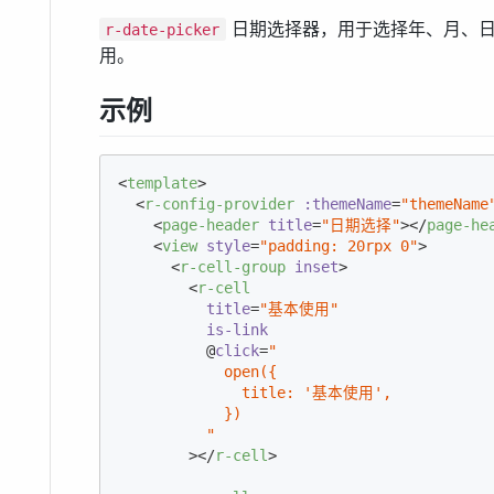
日期选择器，用于选择年、月、日、时
r-date-picker
用。
示例
<
template
>
<
r-config-provider
:themeName
=
"themeName
<
page-header
title
=
"日期选择"
>
</
page-he
<
view
style
=
"padding: 20rpx 0"
>
<
r-cell-group
inset
>
<
r-cell
title
=
"基本使用"
is-link
          @
click
=
"

            open({

              title: '基本使用',

            })

          "
        >
</
r-cell
>