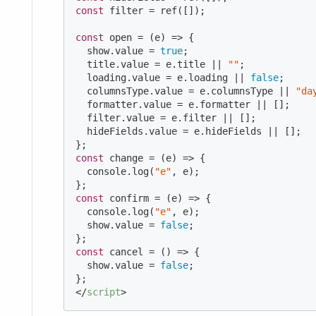
const
 filter = ref([]);

const
 open = 
(
e
) =>
 {

  show.value = 
true
;

  title.value = e.title || 
""
;

  loading.value = e.loading || 
false
;

  columnsType.value = e.columnsType || 
"da
  formatter.value = e.formatter || [];

  filter.value = e.filter || [];

  hideFields.value = e.hideFields || [];

const
 change = 
(
e
) =>
 {

console
.log(
"e"
, e);

const
 confirm = 
(
e
) =>
 {

console
.log(
"e"
, e);

  show.value = 
false
;

const
 cancel = 
()
 =>
 {

  show.value = 
false
;

</
script
>