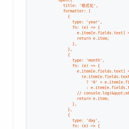
              title: '格式化',

              formatter: [

                {

                  type: 'year',

                  fn: (e) => {

                    e.item[e.fields.text] 
                    return e.item;

                  },

                },

                {

                  type: 'month',

                  fn: (e) => {

                    e.item[e.fields.text] =
                      (e.item[e.fields.text
                        ? '0' + e.item[e.fi
                        : e.item[e.fields.
                    // console.log(&quot;e&
                    return e.item;

                  },

                },

                {

                  type: 'day',

                  fn: (e) => {
