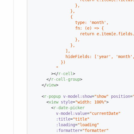
                  },

                },

                {

                  type: 'month',

                  fn: (e) => {

                    return e.item[e.fields.
                  },

                },

              ],

              hideFields: ['year', 'month',
            })

          "
        >
</
r-cell
>
</
r-cell-group
>
</
view
>
<
r-popup
v-model:show
=
"show"
position
=
<
view
style
=
"width: 100%"
>
<
r-date-picker
v-model:value
=
"currentDate"
:title
=
"title"
:loading
=
"loading"
:formatter
=
"formatter"