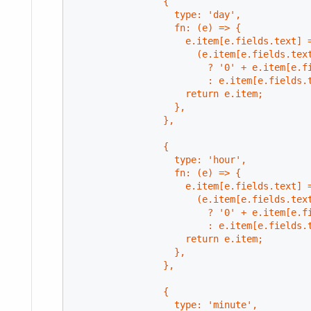
                {

                  type: 'day',

                  fn: (e) => {

                    e.item[e.fields.text] =
                      (e.item[e.fields.text
                        ? '0' + e.item[e.fi
                        : e.item[e.fields.
                    return e.item;

                  },

                },

                {

                  type: 'hour',

                  fn: (e) => {

                    e.item[e.fields.text] =
                      (e.item[e.fields.text
                        ? '0' + e.item[e.fi
                        : e.item[e.fields.
                    return e.item;

                  },

                },

                {

                  type: 'minute',
