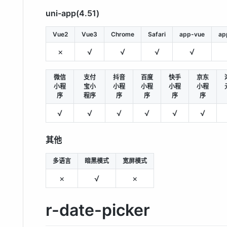
uni-app(4.51)
Vue2
Vue3
Chrome
Safari
app-vue
ap
×
√
√
√
√
微信
支付
抖音
百度
快手
京东
小程
宝小
小程
小程
小程
小程
序
程序
序
序
序
序
√
√
√
√
√
√
其他
多语言
暗黑模式
宽屏模式
×
√
×
r-date-picker