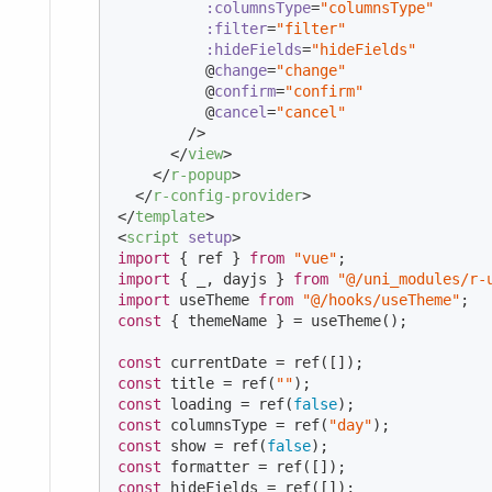
:columnsType
=
"columnsType"
:filter
=
"filter"
:hideFields
=
"hideFields"
          @
change
=
"change"
          @
confirm
=
"confirm"
          @
cancel
=
"cancel"
        />
</
view
>
</
r-popup
>
</
r-config-provider
>
</
template
>
<
script
setup
>
import
 { ref } 
from
"vue"
import
 { _, dayjs } 
from
"@/uni_modules/r-
import
 useTheme 
from
"@/hooks/useTheme"
const
 { themeName } = useTheme();

const
const
 title = ref(
""
const
 loading = ref(
false
const
 columnsType = ref(
"day"
const
 show = ref(
false
const
const