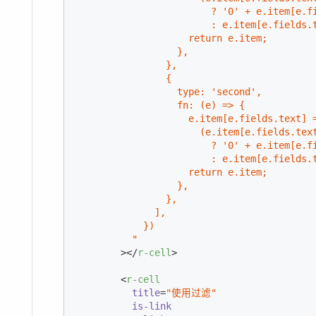
                        ? '0' + e.item[e.fi
                        : e.item[e.fields.
                    return e.item;

                  },

                },

                {

                  type: 'second',

                  fn: (e) => {

                    e.item[e.fields.text] =
                      (e.item[e.fields.text
                        ? '0' + e.item[e.fi
                        : e.item[e.fields.
                    return e.item;

                  },

                },

              ],

            })

          "
        >
</
r-cell
>
<
r-cell
title
=
"使用过滤"
is-link