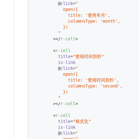
          @
click
=
"

            open({

              title: '使用年月',

              columnsType: 'month',

            })

          "
        >
</
r-cell
>
<
r-cell
title
=
"使用时间到秒"
is-link
          @
click
=
"

            open({

              title: '使用时间到秒',

              columnsType: 'second',

            })

          "
        >
</
r-cell
>
<
r-cell
title
=
"格式化"
is-link
          @
click
=
"

            open({
