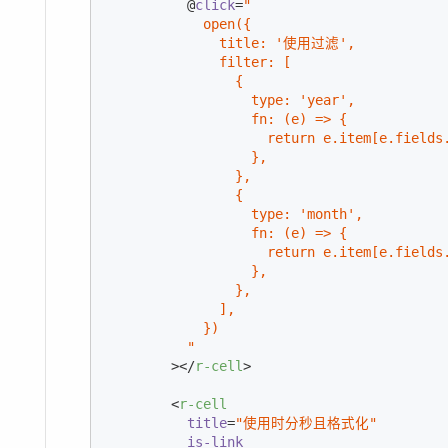
          @
click
=
"

            open({

              title: '使用过滤',

              filter: [

                {

                  type: 'year',

                  fn: (e) => {

                    return e.item[e.fields.
                  },

                },

                {

                  type: 'month',

                  fn: (e) => {

                    return e.item[e.fields.
                  },

                },

              ],

            })

          "
        >
</
r-cell
>
<
r-cell
title
=
"使用时分秒且格式化"
is-link