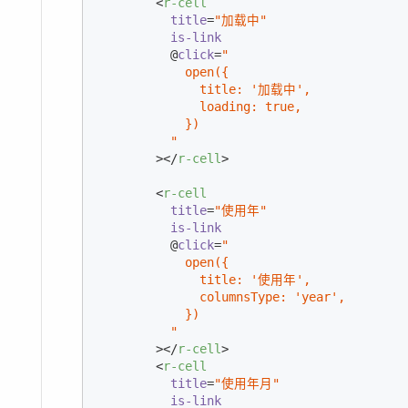
<
r-cell
title
=
"加载中"
is-link
          @
click
=
"

            open({

              title: '加载中',

              loading: true,

            })

          "
        >
</
r-cell
>
<
r-cell
title
=
"使用年"
is-link
          @
click
=
"

            open({

              title: '使用年',

              columnsType: 'year',

            })

          "
        >
</
r-cell
>
<
r-cell
title
=
"使用年月"
is-link