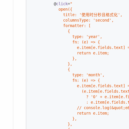
          @
click
=
"

            open({

              title: '使用时分秒且格式化',

              columnsType: 'second',

              formatter: [

                {

                  type: 'year',

                  fn: (e) => {

                    e.item[e.fields.text] 
                    return e.item;

                  },

                },

                {

                  type: 'month',

                  fn: (e) => {

                    e.item[e.fields.text] =
                      (e.item[e.fields.text
                        ? '0' + e.item[e.fi
                        : e.item[e.fields.
                    // console.log(&quot;e&
                    return e.item;

                  },

                },
