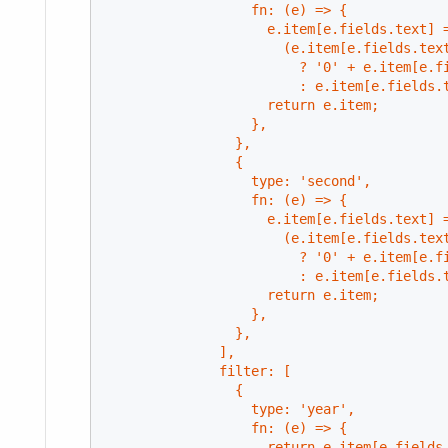
                  fn: (e) => {

                    e.item[e.fields.text] =
                      (e.item[e.fields.text
                        ? '0' + e.item[e.fi
                        : e.item[e.fields.
                    return e.item;

                  },

                },

                {

                  type: 'second',

                  fn: (e) => {

                    e.item[e.fields.text] =
                      (e.item[e.fields.text
                        ? '0' + e.item[e.fi
                        : e.item[e.fields.
                    return e.item;

                  },

                },

              ],

              filter: [

                {

                  type: 'year',

                  fn: (e) => {

                    return e.item[e.fields.