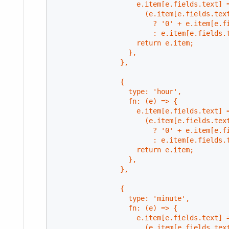
                    e.item[e.fields.text] =
                      (e.item[e.fields.text
                        ? '0' + e.item[e.fi
                        : e.item[e.fields.
                    return e.item;

                  },

                },

                {

                  type: 'hour',

                  fn: (e) => {

                    e.item[e.fields.text] =
                      (e.item[e.fields.text
                        ? '0' + e.item[e.fi
                        : e.item[e.fields.
                    return e.item;

                  },

                },

                {

                  type: 'minute',

                  fn: (e) => {

                    e.item[e.fields.text] =
                      (e.item[e.fields.text