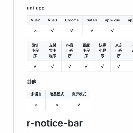
uni-app
Vue2
Vue3
Chrome
Safari
app-vue
ap
×
√
√
√
√
微信
支付
抖音
百度
快手
京东
小程
宝小
小程
小程
小程
小程
序
程序
序
序
序
序
√
√
√
√
√
√
其他
多语言
暗黑模式
宽屏模式
×
×
√
r-notice-bar