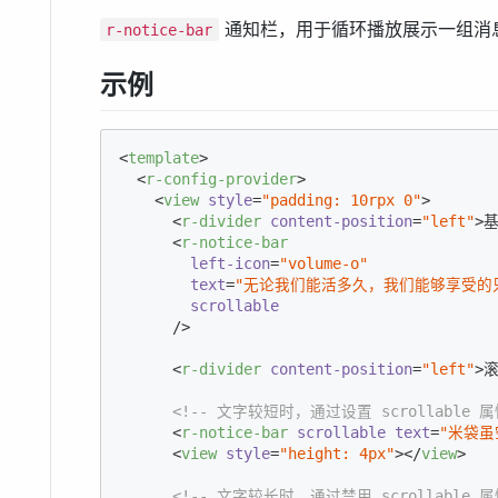
通知栏，用于循环播放展示一组消
r-notice-bar
示例
<
template
>
<
r-config-provider
>
<
view
style
=
"padding: 10rpx 0"
>
<
r-divider
content-position
=
"left"
>
<
r-notice-bar
left-icon
=
"volume-o"
text
=
"无论我们能活多久，我们能够享受的
scrollable
      />
<
r-divider
content-position
=
"left"
>
<!-- 文字较短时，通过设置 scrollable 
<
r-notice-bar
scrollable
text
=
"米袋虽
<
view
style
=
"height: 4px"
>
</
view
>
<!-- 文字较长时，通过禁用 scrollable 