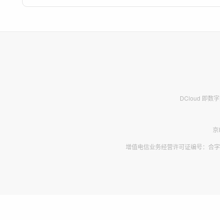
DCloud 即
京
增值电信业务经营许可证编号：合字B2-2