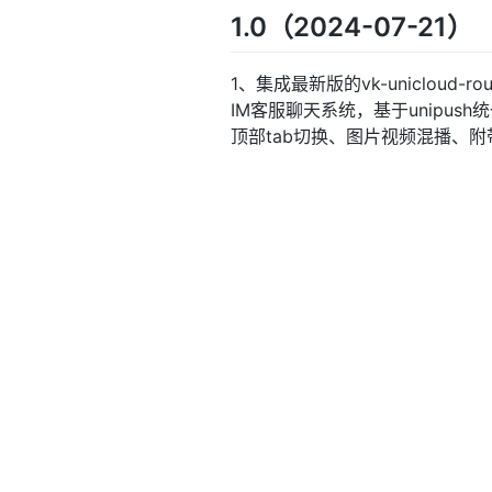
1.0（2024-07-21）
1、集成最新版的vk-unicloud
IM客服聊天系统，基于unipus
顶部tab切换、图片视频混播、