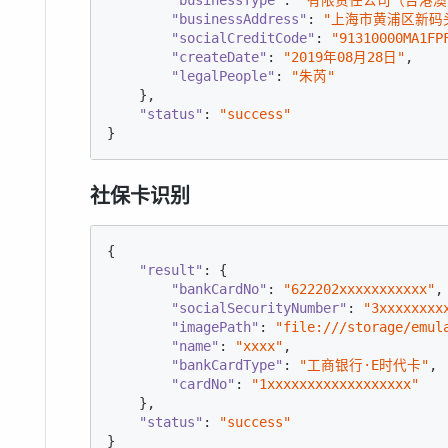
"businessAddress"
: 
"上海市黄浦区新码头
"socialCreditCode"
: 
"91310000MA1FP
"createDate"
: 
"2019年08月28日"
,

"legalPeople"
: 
"朱芮"
    },

"status"
: 
"success"
}
社保卡识别
{

"result"
: {

"bankCardNo"
: 
"622202xxxxxxxxxxx"
,

"socialSecurityNumber"
: 
"3xxxxxxxx
"imagePath"
: 
"file:///storage/emul
"name"
: 
"xxxx"
,

"bankCardType"
: 
"工商银行·E时代卡"
,

"cardNo"
: 
"1xxxxxxxxxxxxxxxxxx"
    },

"status"
: 
"success"
}