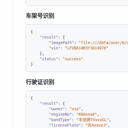
车架号识别
{

"result"
: {

"imagePath"
: 
"file:///data/user/0/
"vin"
: 
"LFVBA14B3Y3014078"
    },

"status"
: 
"success"
}
行驶证识别
{

"result"
: {

"owner"
: 
"xxx"
,

"engineNo"
: 
"K06xxx0"
,

"bandType"
: 
"丰田牌TVxxxGL"
,

"licensePlate"
: 
"苏Axxxx3"
,
