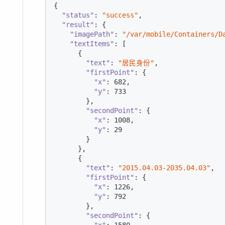
{

"status"
: 
"success"
,

"result"
: {

"imagePath"
: 
"/var/mobile/Containers/D
"textItems"
: [

      {

"text"
: 
"居民身份"
,

"firstPoint"
: {

"x"
: 
682
,

"y"
: 
733
        },

"secondPoint"
: {

"x"
: 
1008
,

"y"
: 
29
        }

      },

      {

"text"
: 
"2015.04.03-2035.04.03"
,

"firstPoint"
: {

"x"
: 
1226
,

"y"
: 
792
        },

"secondPoint"
: {

"x"
: 
1580
,
