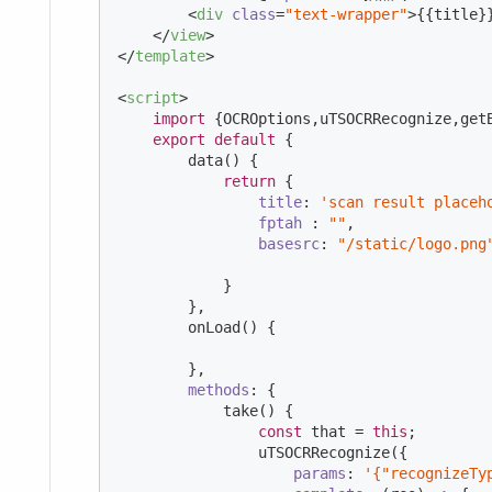
<
div
class
=
"text-wrapper"
>
{{title}
</
view
>
</
template
>
<
script
>
import
 {OCROptions,uTSOCRRecognize,get
export
default
 {

        data() {

return
 {

title
: 
'scan result placeh
fptah
 : 
""
,

basesrc
: 
"/static/logo.png
            }

        },

        onLoad() {

        },

methods
: {

            take() {

const
 that = 
this
;

                uTSOCRRecognize({  

params
: 
'{"recognizeTy