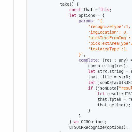
            take() {

const
 that = 
this
;

let
 options = {

params
: 
`{

                        'recognizeType':1,

                        'imgLocation': 0,

                        'pickTextFromImg': 
                        'pickTextAreaType':
                        'textAreaType':1,

                    }`
,

complete
: 
(
res : any
) 
console
.log(res);

let
 strR:string = r
                        that.title = strR;

let
 jsonData:UTSJS
if
 (jsonData[
"resu
let
 result:UTS
                            that.fptah = r
                            that.getimg();

                        }

                    }

                } 
as
 OCROptions;

                uTSOCRRecognize(options);
