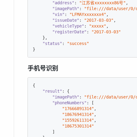
"address"
: 
"江苏省xxxxxxxx86号"
,

"imagePath"
: 
"file:///data/user/0/
"vin"
: 
"LFMAYxxxxxxx4"
,

"issueDate"
: 
"2017-03-03"
,

"vehicleType"
: 
"xxxxx"
,

"registerDate"
: 
"2017-03-03"
    },

"status"
: 
"success"
}
手机号识别
{

"result"
: {

"imagePath"
: 
"file:///data/user/0/
"phoneNumbers"
: [

"17666891314"
,

"18676941314"
,

"15592611314"
,

"18675301314"
        ]
