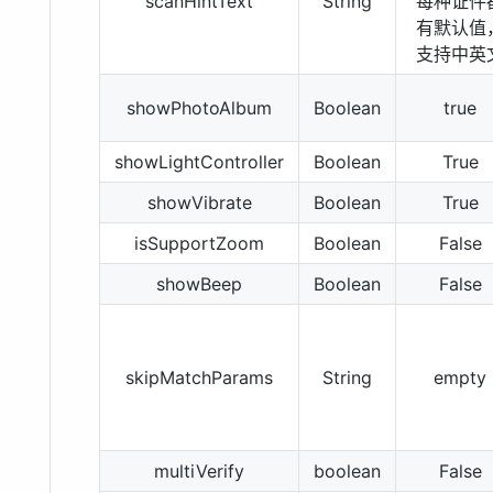
scanHintText
String
每种证件
有默认值
支持中英
showPhotoAlbum
Boolean
true
showLightController
Boolean
True
showVibrate
Boolean
True
isSupportZoom
Boolean
False
showBeep
Boolean
False
skipMatchParams
String
empty
multiVerify
boolean
False