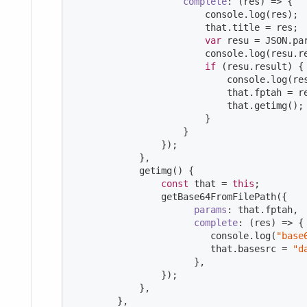
complete
: 
(
res
) =>
 {  

console
.log(res);

                        that.title = res;

var
 resu = 
JSON
.pa
console
.log(resu.re
if
 (resu.result) {

console
.log(re
                            that.fptah = re
                            that.getimg();

                        }

                    }  

                });

            },

            getimg() {

const
 that = 
this
;

                getBase64FromFilePath({

params
: that.fptah,

complete
: 
(
res
) =>
 {

console
.log(
"base
                         that.basesrc = 
"d
                      },

                });

            },

        },
