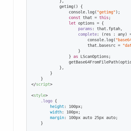
            },

            getimg() {

console
.log(
"getimg"
);

const
 that = 
this
;

let
 options = {

params
: that.fptah,

complete
: 
(
res : any
) 
console
.log(
"base6
                        that.basesrc = 
"da
                    }

                } 
as
 LScanOptions;

                getBase64FromFilePath(optio
            },

        }

</
script
>
<
style
>
.logo
 {

height
: 
100px
;

width
: 
100px
;

margin
: 
100px
 auto 
25px
 auto;

    }
