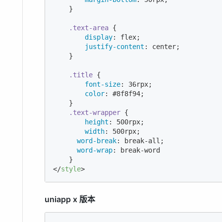
    }

.text-area
 {

display
: flex;

justify-content
: center;

    }

.title
 {

font-size
: 
36
rpx;

color
: 
#8f8f94
;

    }

.text-wrapper
 {

height
: 
500
rpx;

width
: 
500
rpx;

word-break
: break-all;

word-wrap
: break-word

</
style
>
uniapp x 版本