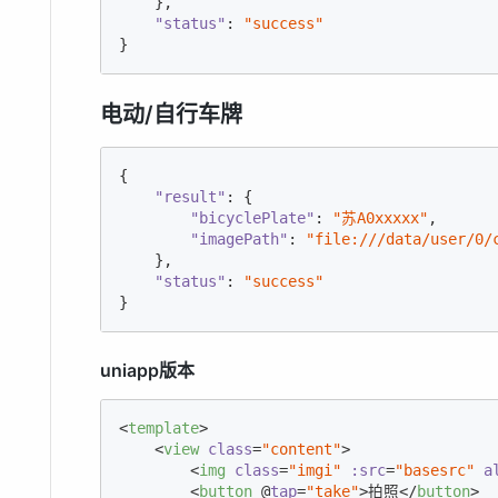
    },

"status"
: 
"success"
}
电动/自行车牌
{

"result"
: {

"bicyclePlate"
: 
"苏A0xxxxx"
,

"imagePath"
: 
"file:///data/user/0/
    },

"status"
: 
"success"
}
uniapp版本
<
template
>
<
view
class
=
"content"
>
<
img
class
=
"imgi"
:src
=
"basesrc"
a
<
button
 @
tap
=
"take"
>
拍照
</
button
>