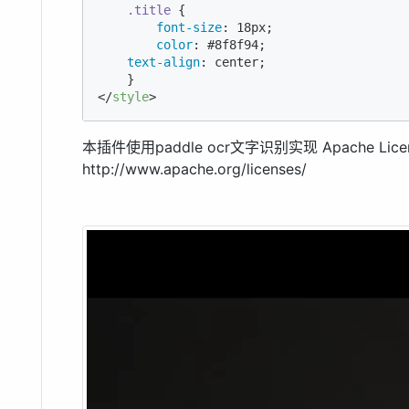
.title
 {

font-size
: 
18px
;

color
: 
#8f8f94
;

text-align
: center;

</
style
>
本插件使用paddle ocr文字识别实现 Apache License 
http://www.apache.org/licenses/