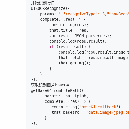
开始识别接口

uTSOCRRecognize({  

    params: 
'{"recognizeType": 3,"showBeep
    complete: 
(res)
 =>
 {  

console
.log(res);

        that.title = res;

        var resu = JSON.parse(res);

console
.log(resu.result);

if
 (resu.result) {

console
.log(resu.result.imagePa
            that.fptah = resu.result.imageP
            that.getimg();

        }

    }  

});

获取识别图片base64

getBase64FromFilePath({

      params: that.fptah,

      complete: 
(res)
 =>
 {

console
.log(
"base64 callback"
);

         that.basesrc = 
"data:image/jpeg;b
      },

});