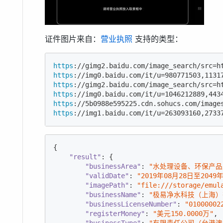
证件图片来自：
营业执照
支持的类型：
https
://gimg2.baidu.com/image_search/src=h
https
https
://gimg2.baidu.com/image_search/src=h
https
https
https
://img1.baidu.com/it/u=263093160,2733
{

"result"
: {

"businessArea"
: 
"水处理设备、环保产
"validDate"
: 
"2019年08月28日至2049
"imagePath"
: 
"file:///storage/emul
"businessName"
: 
"极易净水科技（上海）
"businessLicenseNumber"
: 
"01000002
"registerMoney"
: 
"美元150.0000万"
,

"businessType"
: 
"有限责任公司（台港澳