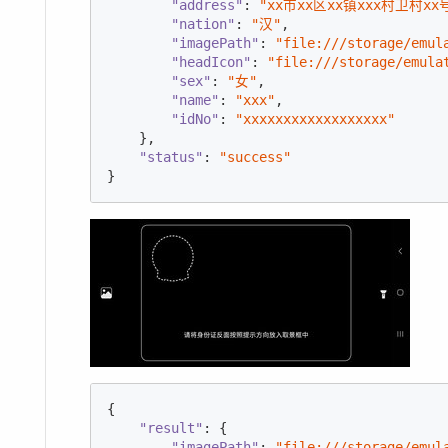
"address"
: 
"xx市xx区xx镇xxx村卫村xx
"nation"
: 
"汉"
,

"imagePath"
: 
"file:///storage/emul
"headIcon"
: 
"file:///storage/emula
"sex"
: 
"女"
,

"name"
: 
"xxx"
,

"idNo"
: 
"xxxxxxxxxxxxxxxxxx"
    },

"status"
: 
"success"
}
{

"result"
: {

"imagePath"
: 
"file:///storage/emul