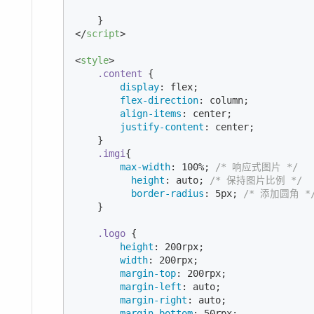
</
script
>
<
style
>
.content
 {

display
: flex;

flex-direction
: column;

align-items
: center;

justify-content
: center;

    }

.imgi
{

max-width
: 
100%
; 
/* 响应式图片 */
height
: auto; 
/* 保持图片比例 */
border-radius
: 
5px
; 
/* 添加圆角 *
    }

.logo
 {

height
: 
200
rpx;

width
: 
200
rpx;

margin-top
: 
200
rpx;

margin-left
: auto;

margin-right
: auto;

margin-bottom
: 
50
rpx;
