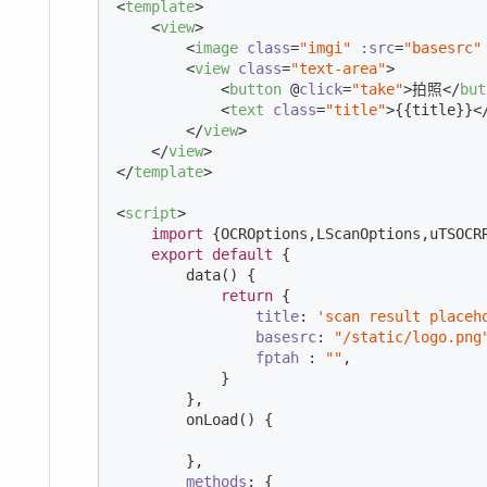
<
template
>
<
view
>
<
image
class
=
"imgi"
:src
=
"basesrc"
<
view
class
=
"text-area"
>
<
button
 @
click
=
"take"
>
拍照
</
but
<
text
class
=
"title"
>
{{title}}
<
</
view
>
</
view
>
</
template
>
<
script
>
import
 {OCROptions,LScanOptions,uTSOCR
export
default
 {

        data() {

return
 {

title
: 
'scan result placeh
basesrc
: 
"/static/logo.png
fptah
 : 
""
,

            }

        },

        onLoad() {

        },

methods
: {
