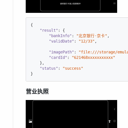
{

"result"
: {

"bankInfo"
: 
"北京银行·京卡"
,

"validDate"
: 
"12/33"
,

"imagePath"
: 
"file:///storage/emul
"cardId"
: 
"621468xxxxxxxxxxx"
    },

"status"
: 
"success"
}
营业执照