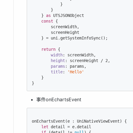
            }

        }

    } 
as
 UTSJSONObject

const
 {

        screenWidth,

        screenHeight

    } = uni.getSystemInfoSync();

return
 {

width
: screenWidth,

height
: screenHeight / 
2
,

params
: params,

title
: 
'Hello'
    }

事件onEchartsEvent
onEchartsEvent(e : UniNativeViewEvent) {

let
 detail = e.detail

if
 (detail != 
null
) {
