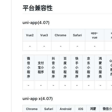
平台兼容性
uni-app(4.07)
app-
Vue2
Vue3
Chrome
Safari
vue
-
-
-
-
-
微
抖
百
快
京
鸿
Q
信
支付
音
度
手
东
蒙
小
宝小
小
小
小
小
元
程
程序
程
程
程
程
服
序
序
序
序
序
务
-
-
-
-
-
-
-
uni-app x(4.07)
Chrome
Safari
Android
iOS
鸿蒙
微信小