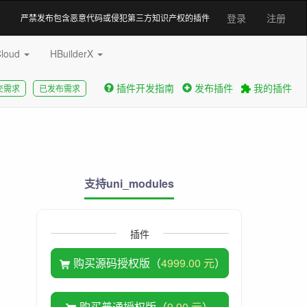
登录
注册
严禁发布包含恶意代码或侵犯第三方知识产权的插件
Cloud
HBuilderX
插件开发指南
发布插件
我的插件
交需求
已发布需求
支持uni_modules
插件
购买源码授权版（
4999.00 元
）
购买普通授权版（
9.90 元
）