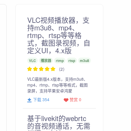
VLC视频播放器，支
持m3u8、mp4、
rtmp、rtsp等等格
式，截图录视频，自
定义UI，4.x版
VLC
播放器
rtmp
rtsp
m3u8
（2）
VLC最新版4.x版本，支持m3u8、
mp4、rtmp、rtsp等等格式，截图
录屏，支持苹果安卓鸿蒙
下载 354
赞赏 0
基于livekit的webrtc
的音视频通话，无需