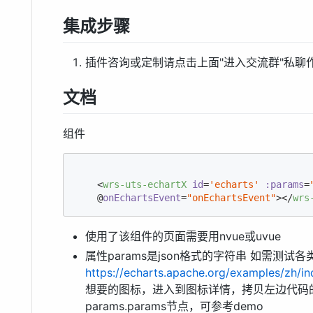
集成步骤
插件咨询或定制请点击上面"进入交流群"私聊
文档
组件
<
wrs-uts-echartX
id
=
'echarts'
:params
=
    @
onEchartsEvent
=
"onEchartsEvent"
>
</
wrs
使用了该组件的页面需要用nvue或uvue
属性params是json格式的字符串 如需测试
https://echarts.apache.org/examples/zh/i
想要的图标，进入到图标详情，拷贝左边代码的o
params.params节点，可参考demo