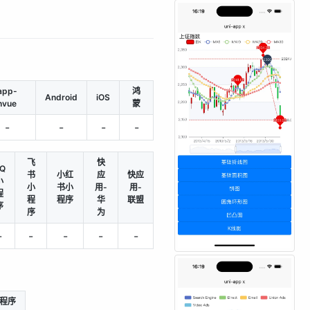
app-
鸿
Android
iOS
nvue
蒙
-
-
-
-
飞
快
Q
书
小红
应
快应
小
小
书小
用-
用-
程
程
程序
华
联盟
序
序
为
-
-
-
-
-
程序