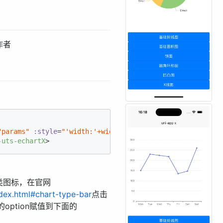
作者
"params"
:style
=
"'width:'+width+'px;height:'+height+'px;
-uts-echartX
>
各类图标，在官网
ndex.html#chart-type-bar
点击
ption赋值到下面的