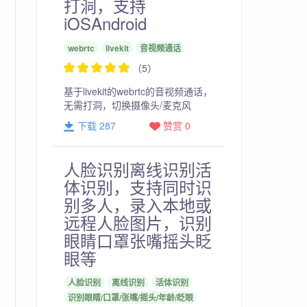
打洞，支持
iOSAndroid
webrtc
livekit
音视频通话
（5）
基于livekit的webrtc的音视频通话，
无需打洞，切换摄像头/麦克风
下载 287
赞赏 0
人脸识别离线识别活
体识别，支持同时识
别多人，录入本地或
远程人脸图片，识别
眼睛口罩张嘴摇头眨
眼等
人脸识别
离线识别
活体识别
识别眼睛/口罩/张嘴/摇头/年龄/眨眼