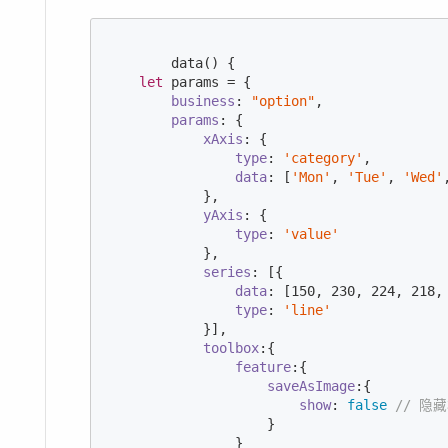
        data() {

let
 params = {

business
: 
"option"
,

params
: {

xAxis
: {

type
: 
'category'
,

data
: [
'Mon'
, 
'Tue'
, 
'Wed'
            },

yAxis
: {

type
: 
'value'
            },

series
: [{

data
: [
150
, 
230
, 
224
, 
218
,
type
: 
'line'
            }],

toolbox
:{

feature
:{

saveAsImage
:{

show
: 
false
// 隐
                    }

                }
