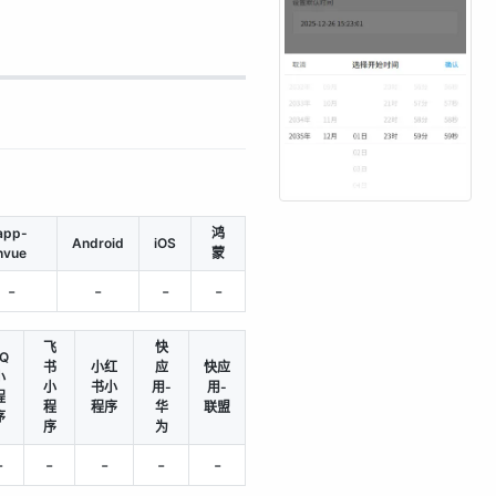
app-
鸿
Android
iOS
nvue
蒙
-
-
-
-
飞
快
Q
书
小红
应
快应
小
小
书小
用-
用-
程
程
程序
华
联盟
序
序
为
-
-
-
-
-