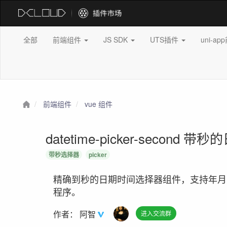
全部
前端组件
JS SDK
UTS插件
uni-a
前端组件
vue 组件
datetime-picker-secon
带秒选择器
picker
精确到秒的日期时间选择器组件，支持年月
程序。
作者：
阿智
进入交流群