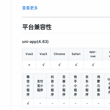
查看更多
平台兼容性
uni-app(4.83)
app-
Vue2
Vue3
Chrome
Safari
vue
×
√
√
√
√
微
抖
百
快
京
鸿
Q
信
支付
音
度
手
东
蒙
小
宝小
小
小
小
小
元
程
程序
程
程
程
程
服
序
序
序
序
序
务
√
-
-
-
-
-
-