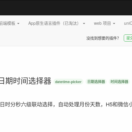
pp前端模板
App原生语言插件（已淘汰）
web 项目
uni
没找到想要的插件？
提
d 带秒的日期时间选择器
datetime-picker
日期选择器
时间选择器
日时分秒六级联动选择，自动处理月份天数，H5和微信