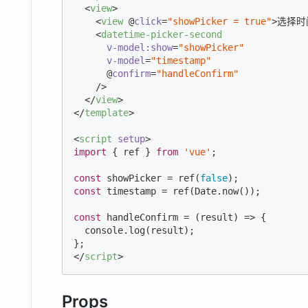
<
view
>
<
view
 @
click
=
"showPicker = true"
>
选择时
<
datetime-picker-second
v-model:show
=
"showPicker"
v-model
=
"timestamp"
      @
confirm
=
"handleConfirm"
    />
</
view
>
</
template
>
<
script
setup
>
import
 { ref } 
from
'vue'
;

const
 showPicker = ref(
false
const
 timestamp = ref(
Date
.now());

const
 handleConfirm = 
(
result
) =>
 {

console
.log(result);

</
script
>
Props