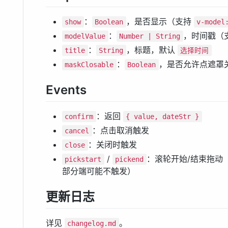
：
，是否显示（支持
show
Boolean
v-model
：
，时间戳（
modelValue
Number | String
：
，标题，默认
title
String
选择时间
：
，是否允许点遮罩
maskClosable
Boolean
Events
：返回
confirm
{ value, dateStr }
：点击取消触发
cancel
：关闭时触发
close
/
：滚轮开始/结束拖动
pickstart
pickend
部分端可能不触发）
更新日志
详见
。
changelog.md