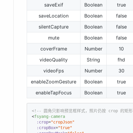
saveExif
Boolean
true
saveLocation
Boolean
false
silentCapture
Boolean
false
mute
Boolean
false
coverFrame
Number
10
videoQuality
String
fhd
videoFps
Number
30
enableZoomGesture
Boolean
true
enableTapFocus
Boolean
true
<!-- 圆角只影响预览框样式，照片仍按 crop 的矩形
<
fsyang-camera
:crop
=
"cropJson"
:cropBox
=
"true"