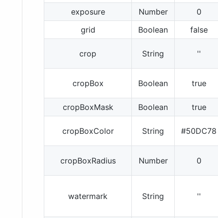
exposure
Number
0
grid
Boolean
false
crop
String
''
cropBox
Boolean
true
cropBoxMask
Boolean
true
cropBoxColor
String
#50DC78
cropBoxRadius
Number
0
watermark
String
''