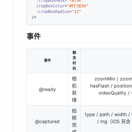
:cropBoxMask
=
"false"
cropBoxColor
=
"#FF3B30"
:cropBoxRadius
=
"12"
/>
事件
触
发
事件
时
机
相
zoomMin / zoom
机
hasFlash / positi
@ready
就
videoQuality
绪
拍
type / path / width / 
照
@captured
/ lng（iOS 另含 ma
完