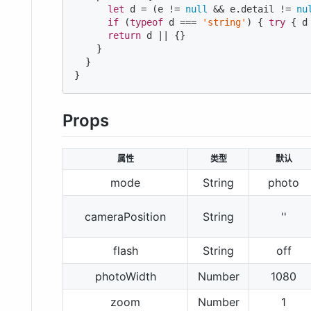
let
 d = (e != 
null
 && e.detail != 
nu
if
 (
typeof
 d === 
'string'
) { 
try
 { d
return
 d || {}

    }

  }

}
Props
属性
类型
默认
mode
String
photo
cameraPosition
String
''
flash
String
off
photoWidth
Number
1080
zoom
Number
1