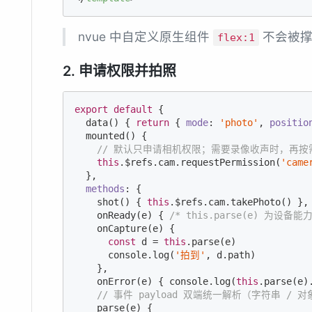
nvue 中自定义原生组件
不会被撑
flex:1
2. 申请权限并拍照
export
default
 {

  data() { 
return
 { 
mode
: 
'photo'
, 
positio
  mounted() {

// 默认只申请相机权限；需要录像收声时，再按需申请
this
.$refs.cam.requestPermission(
'came
  },

methods
: {

    shot() { 
this
.$refs.cam.takePhoto() },
    onReady(e) { 
/* this.parse(e) 为设备能力
    onCapture(e) {

const
 d = 
this
.parse(e)             
console
.log(
'拍到'
, d.path)

    },

    onError(e) { 
console
.log(
this
.parse(e).
// 事件 payload 双端统一解析（字符串 / 对
    parse(e) {
