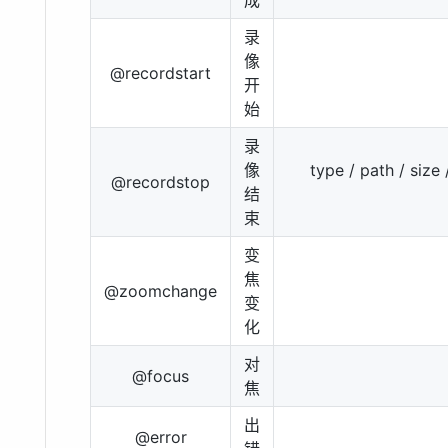
成
录
像
@recordstart
开
始
录
像
type / path / siz
@recordstop
结
束
变
焦
@zoomchange
变
化
对
@focus
焦
出
@error