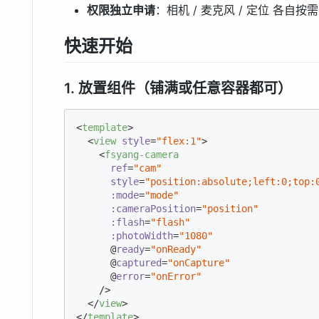
权限独立申请
：相机 / 麦克风 / 定位 各自按需
快速开始
1. 放置组件（铺满或任意容器都可）
<
template
>
<
view
style
=
"flex:1"
>
<
fsyang-camera
ref
=
"cam"
style
=
"position:absolute;left:0;top:
:mode
=
"mode"
:cameraPosition
=
"position"
:flash
=
"flash"
:photoWidth
=
"1080"
      @
ready
=
"onReady"
      @
captured
=
"onCapture"
      @
error
=
"onError"
    />
</
view
>
</
template
>