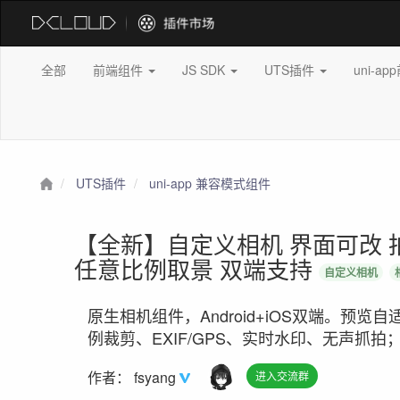
全部
前端组件
JS SDK
UTS插件
uni-a
UTS插件
uni-app 兼容模式组件
【全新】自定义相机 界面可改 
任意比例取景 双端支持
自定义相机
原生相机组件，Android+iOS双端。预
例裁剪、EXIF/GPS、实时水印、无声抓拍
作者：
fsyang
进入交流群