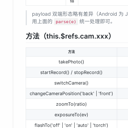
错
payload 双端形态略有差异（Android 为 
用上面的
统一处理即可。
parse(e)
方法（this.$refs.cam.xxx）
方法
takePhoto()
startRecord() / stopRecord()
switchCamera()
changeCameraPosition('back' | 'front')
zoomTo(ratio)
exposureTo(ev)
flashTo('off' | 'on' | 'auto' | 'torch')