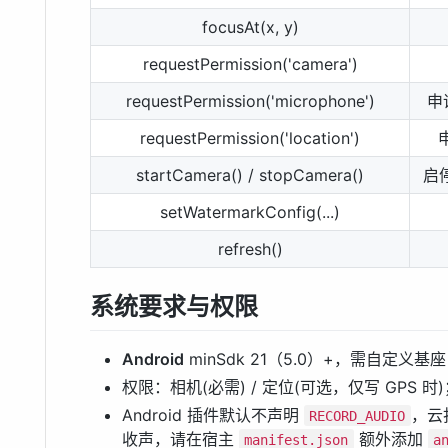
focusAt(x, y)
requestPermission('camera')
requestPermission('microphone')
申
requestPermission('location')
startCamera() / stopCamera()
启停
setWatermarkConfig(...)
refresh()
系统要求与权限
Android
minSdk 21（5.0）+，需自定义基座
权限：相机(必需) / 定位(可选，仅写 GPS
Android 插件默认不声明
，云
RECORD_AUDIO
收声，请在宿主
额外添加
manifest.json
a