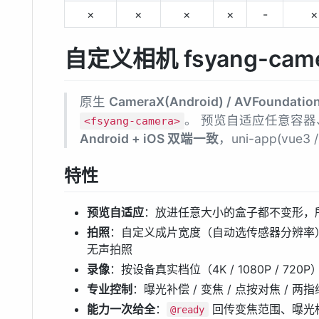
×
×
×
×
-
×
自定义相机 fsyang-cam
原生
CameraX(Android) / AVFoundation
。 预览自适应任意容
<fsyang-camera>
Android + iOS 双端一致
，uni-app(vue3 
特性
预览自适应
：放进任意大小的盒子都不变形，所
拍照
：自定义成片宽度（自动选传感器分辨率）/ 按比
无声拍照
录像
：按设备真实档位（4K / 1080P / 720
专业控制
：曝光补偿 / 变焦 / 点按对焦 / 两指
能力一次给全
：
回传变焦范围、曝光
@ready