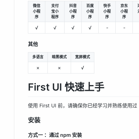
微信
支付
抖音
百度
快手
京东
小程
宝小
小程
小程
小程
小程
序
程序
序
序
序
序
√
√
√
√
-
-
其他
多语言
暗黑模式
宽屏模式
×
×
√
First UI 快速上手
使用 First UI 前，请确保你已经学习并熟练使用过
安装
方式一 ：通过 npm 安装