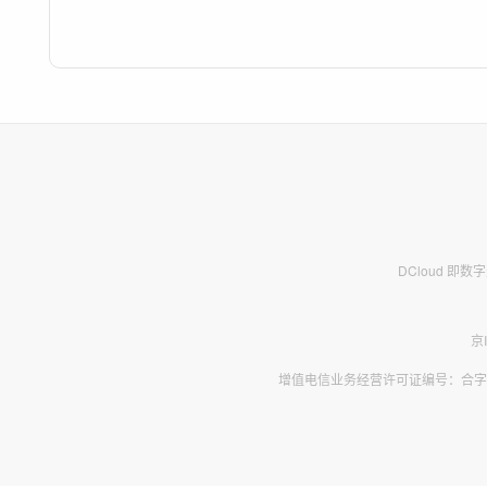
DCloud 即
京
增值电信业务经营许可证编号：合字B2-2