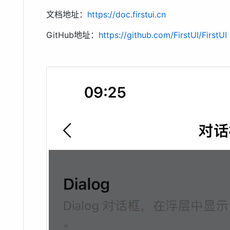
文档地址：
https://doc.firstui.cn
GitHub地址：
https://github.com/FirstUI/FirstUI