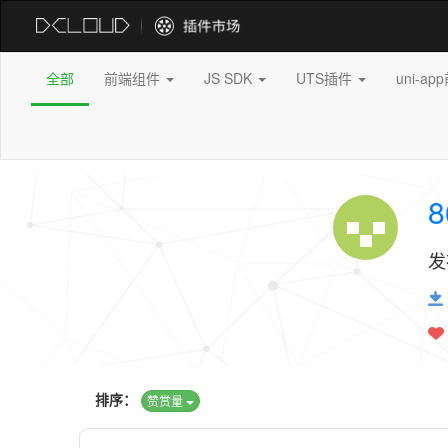
全部
前端组件
JS SDK
UTS插件
uni-a
8
发
排序：
赞赏量