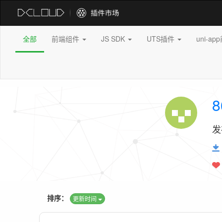
全部
前端组件
JS SDK
UTS插件
uni-a
8
发
排序：
更新时间