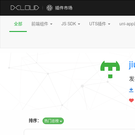
全部
前端组件
JS SDK
UTS插件
uni-a
j
发
排序：
热门总榜