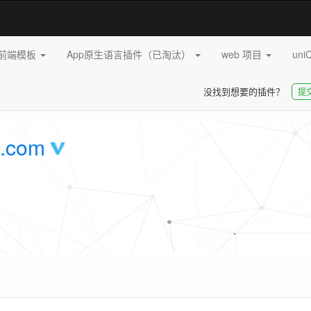
pp前端模板
App原生语言插件（已淘汰）
web 项目
uni
没找到想要的插件？
提
.com