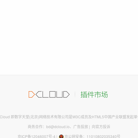
DCloud 即数字天堂(北京)网络技术有限公司是W3C成员及HTML5中国产业联盟发起单
商务合作：bd@dcloud.io
、
广告投放
|
向官方投诉
京ICP备12046007号-4
|
京公网安备：11010802035340号