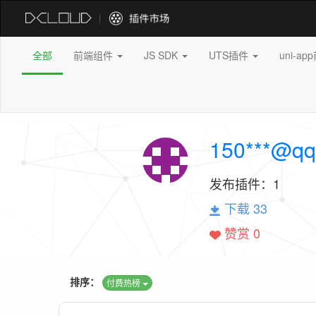
全部
前端组件
JS SDK
UTS插件
uni-a
150***@qq
发布插件：
1
下载 33
赞赏 0
排序：
付费热榜