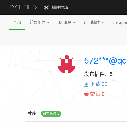
全部
前端组件
JS SDK
UTS插件
uni-a
572***@qq
发布插件：
5
下载 38
赞赏 0
排序：
付费热榜