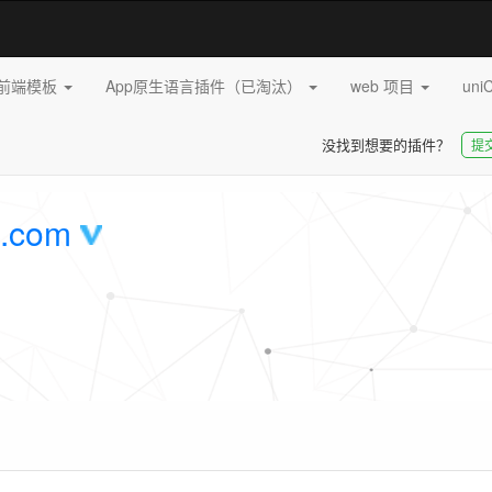
pp前端模板
App原生语言插件（已淘汰）
web 项目
uni
没找到想要的插件？
提
.com