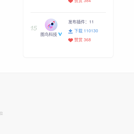
赞赏 384
发布插件：
11
下载 110130
图鸟科技
赞赏 368
位