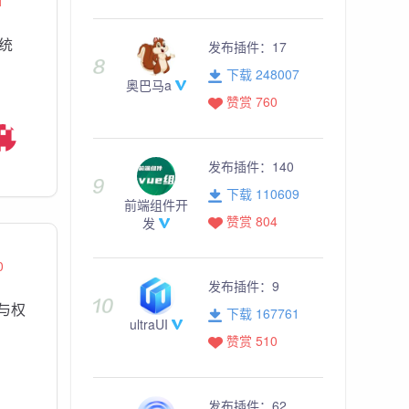
1
统
发布插件：
17
下载 248007
奥巴马a
赞赏 760
发布插件：
140
下载 110609
前端组件开
赞赏 804
发
0
发布插件：
9
与权
下载 167761
ultraUI
赞赏 510
发布插件：
62