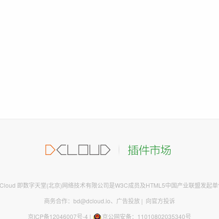
DCloud 即数字天堂(北京)网络技术有限公司是W3C成员及HTML5中国产业联盟发起单
商务合作：bd@dcloud.io
、
广告投放
|
向官方投诉
京ICP备12046007号-4
|
京公网安备：11010802035340号