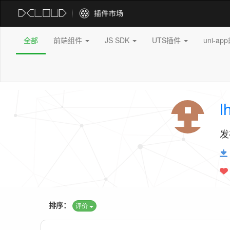
全部
前端组件
JS SDK
UTS插件
uni-a
l
发
排序：
评价