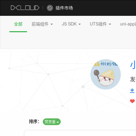
全部
前端组件
JS SDK
UTS插件
uni-a
发
排序：
赞赏量