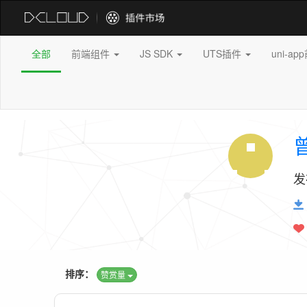
全部
前端组件
JS SDK
UTS插件
uni-a
发
排序：
赞赏量