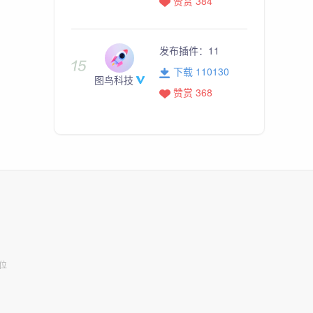
赞赏 384
发布插件：
11
下载 110130
图鸟科技
赞赏 368
位