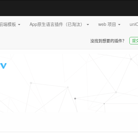
pp前端模板
App原生语言插件（已淘汰）
web 项目
uni
没找到想要的插件？
提