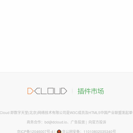
DCloud 即数字天堂(北京)网络技术有限公司是W3C成员及HTML5中国产业联盟发起单
商务合作：bd@dcloud.io
、
广告投放
|
向官方投诉
京ICP备12046007号-4
|
京公网安备：11010802035340号