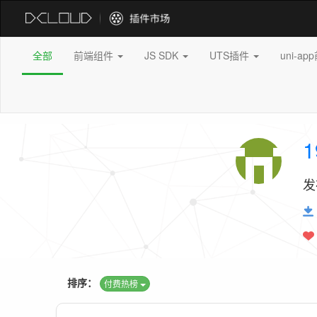
全部
前端组件
JS SDK
UTS插件
uni-a
1
发
排序：
付费热榜