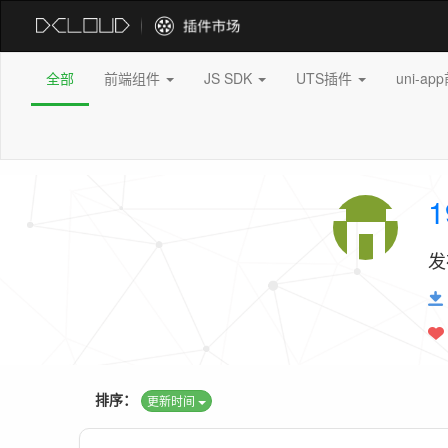
全部
前端组件
JS SDK
UTS插件
uni-a
1
发
排序：
更新时间