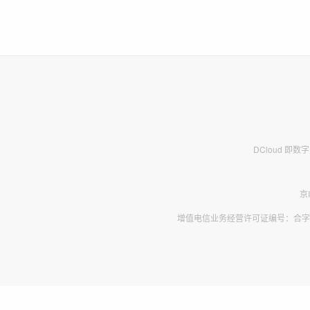
DCloud 即
京
增值电信业务经营许可证编号：合字B2-2