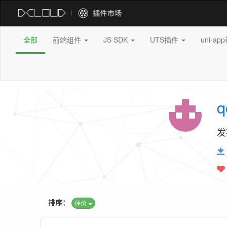
全部
前端组件
JS SDK
UTS插件
uni-a
q
发
排序：
评价