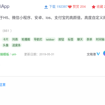
niApp
下载 192387
赞赏 204
收藏
于H5、微信小程序、安卓、ios、支付宝的高颜值，高度自定义
（661 ）
卡片
列表
轮播图
导航栏
tabbar
按钮
标签
聊天
表单
时间轴
头像
进度条
p前端模板
uni-
更新日期：2019-05-31
文晓港
板
这里