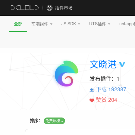
全部
前端组件
JS SDK
UTS插件
uni-a
文晓港
发布插件：
1
下载 192387
赞赏 204
排序：
免费热榜