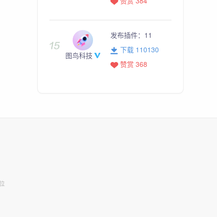
赞赏 384
发布插件：
11
下载 110130
图鸟科技
赞赏 368
位