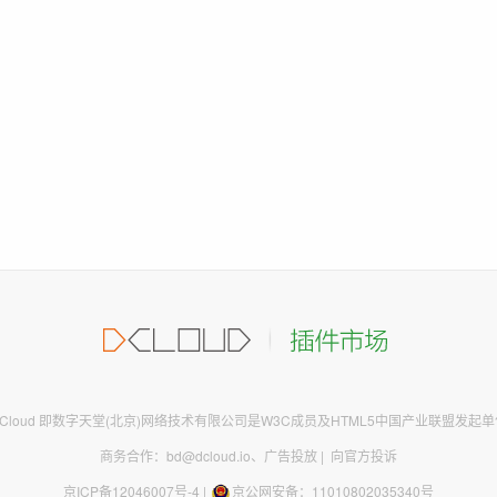
DCloud 即数字天堂(北京)网络技术有限公司是W3C成员及HTML5中国产业联盟发起单
商务合作：bd@dcloud.io
、
广告投放
|
向官方投诉
京ICP备12046007号-4
|
京公网安备：11010802035340号