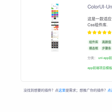
ColorUI-U
这是一款适应
Css组件库.
组件库
高颜值
模态框
步骤条
分类：
uni-ap
app前端项目模
没找到想要的插件？点
这里
提需求；想推广你的插件？
点