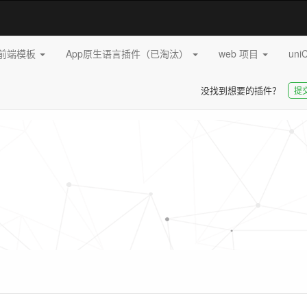
pp前端模板
App原生语言插件（已淘汰）
web 项目
uni
没找到想要的插件？
提