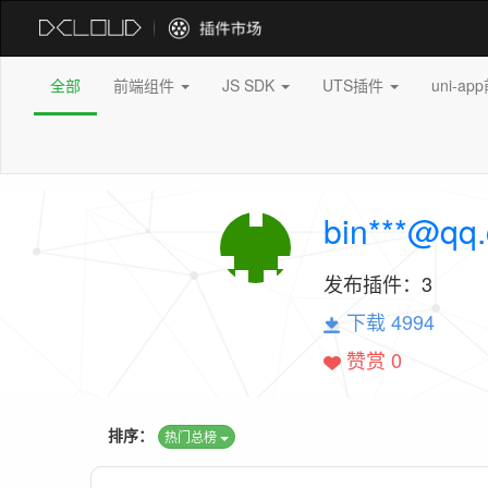
全部
前端组件
JS SDK
UTS插件
uni-a
bin***@qq
发布插件：
3
下载 4994
赞赏 0
排序：
热门总榜