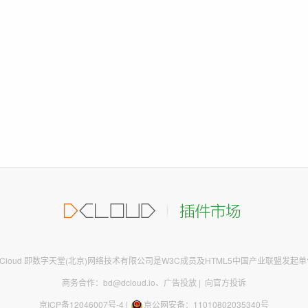
DCloud 即数字天堂(北京)网络技术有限公司是W3C成员及HTML5中国产业联盟发起单
商务合作：bd@dcloud.io
、
广告投放
|
向官方投诉
京ICP备12046007号-4
|
京公网安备：11010802035340号