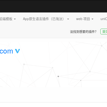
pp前端模板
App原生语言插件（已淘汰）
web 项目
uni
没找到想要的插件？
提
.com