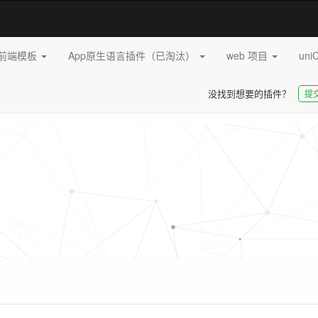
pp前端模板
App原生语言插件（已淘汰）
web 项目
uni
没找到想要的插件？
提