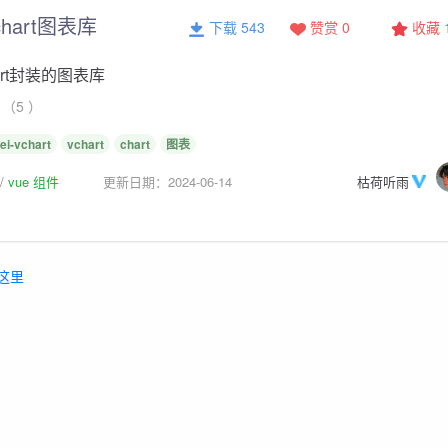
chart图表库
下载 543
赞赏 0
收藏
art封装的图表库
（5 ）
lei-vchart
vchart
chart
图表
vue 组件
更新日期：2024-06-14
枯荷听雨
这里