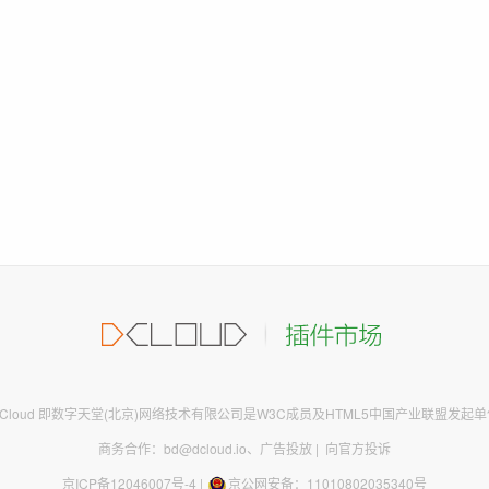
DCloud 即数字天堂(北京)网络技术有限公司是W3C成员及HTML5中国产业联盟发起单
商务合作：bd@dcloud.io
、
广告投放
|
向官方投诉
京ICP备12046007号-4
|
京公网安备：11010802035340号