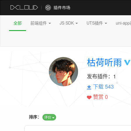
全部
前端组件
JS SDK
UTS插件
uni-a
枯荷听雨
发布插件：
1
下载 543
赞赏 0
排序：
评价