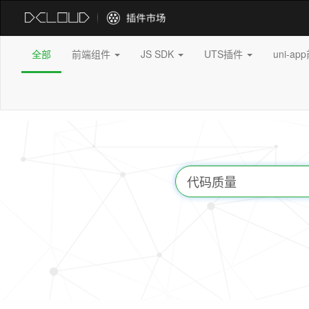
全部
前端组件
JS SDK
UTS插件
uni-a