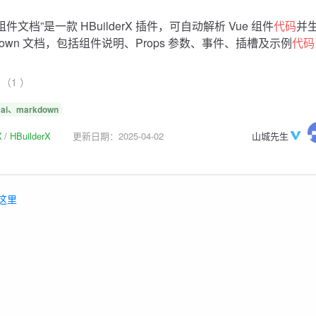
e 组件文档”是一款 HBuilderX 插件，可自动解析 Vue 组件
代码
并
kdown 文档，包括组件说明、Props 参数、事件、插槽及示例
代码
（1 ）
i、markdown
X
HBuilderX
更新日期：2025-04-02
山城先生
这里