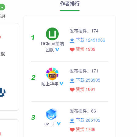
作者排行
度
宽屏
发布插件：
174
2
下载 12491966
DCloud前端
赞赏 1939
团队
幽默
发布插件：
171
下载 253905
陌上华年
赞赏 1861
发布插件：
86
下载 285105
uv_UI
赞赏 1766
9