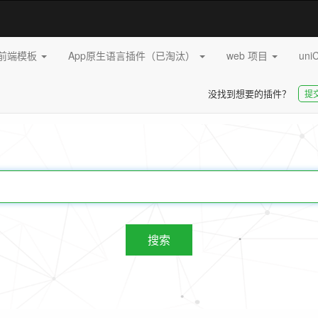
pp前端模板
App原生语言插件（已淘汰）
web 项目
uni
没找到想要的插件？
提
20272
插件
搜索