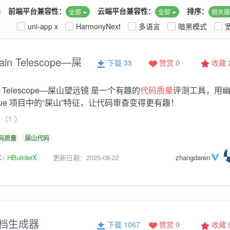
前端平台兼容性：
云端平台兼容性：
排序：
全部
全部
相关
uni-app x
HarmonyNext
多语言
暗黑模式
tain Telescope—屎
下载 33
赞赏 0
收藏
tain Telescope—屎山望远镜 是一个有趣的
代码质量
评测工具，用
ue 项目中的“屎山”特征，让代码审查变得更有趣！
（1 ）
码质量
屎山代码
X
HBuilderX
更新日期：2025-08-22
zhangdaren
文档生成器
下载 1067
赞赏 0
收藏