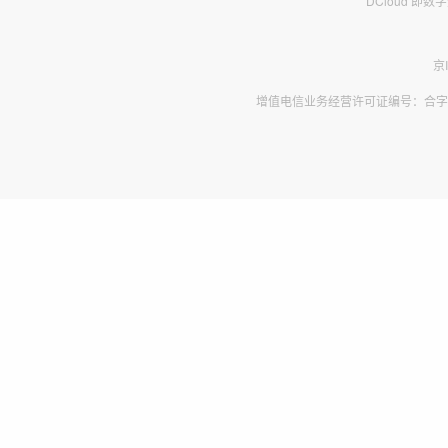
DCloud 即
京
增值电信业务经营许可证编号：合字B2-2