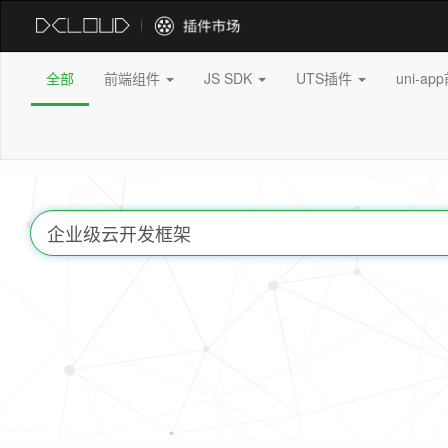
全部
前端组件
JS SDK
UTS插件
uni-a