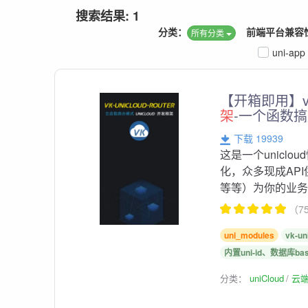
搜索结果: 1
分类：
前端平台兼容
所有分类
uni-app
【开箱即用】vk-u
架
-一个函数
下载 19939
这是一个uniclou
化，众多现成AP
等等）为你的业务扫
（7
uni_modules
vk-un
内置uni-id、数据库bas
分类：
uniCloud
云