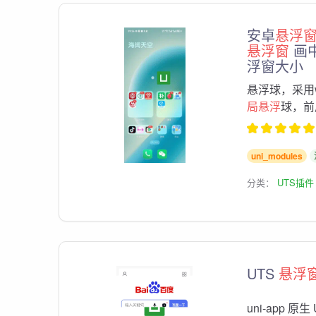
安卓
悬浮
悬浮窗
画
浮窗大小
悬浮球，采用w
局悬浮
球，前
uni_modules
分类：
UTS插件
UTS
悬浮
uni-app 原生