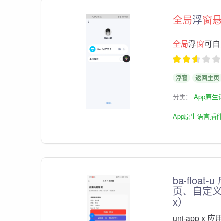
全局
浮
窗
全局
浮
窗
可自
浮窗
返回主页
分类：
App原
App原生语言插
ba-float-
页、自定义、
x）
uni-app x 