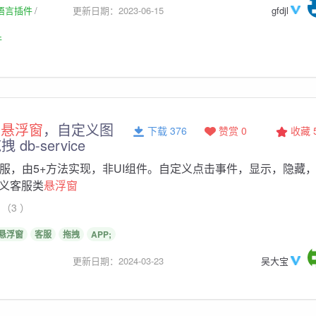
生语言插件
更新日期：2023-06-15
gfdjl
件
，
悬浮窗
，自定义图
下载 376
赞赏 0
收藏
db-service
服，由5+方法实现，非UI组件。自定义点击事件，显示，隐藏
义客服类
悬浮窗
（3 ）
悬浮窗
客服
拖拽
APP;
更新日期：2024-03-23
吴大宝