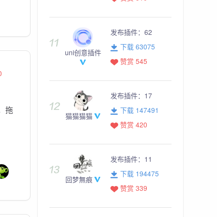
发布插件：
62
下载 63075
uni创意插件
赞赏 545
0
发布插件：
17
页，拖
下载 147491
猫猫猫猫
赞赏 420
发布插件：
11
下载 194475
回梦無痕
赞赏 339