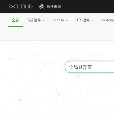
全部
前端组件
JS SDK
UTS插件
uni-a