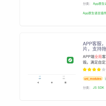
分类：
App原
App原生语言插
APP客服
片，支持拖拽 
APP端
全局
客
毁。满足自定
uni_modules
分类：
JS SDK