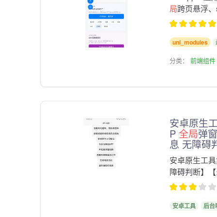
局
跨页悬浮、
uni_modules
分类：
前端组件
安卓原生工
P
全局
弹窗
息 无障碍
安卓原生工具
障碍判断】【
安卓工具
后台