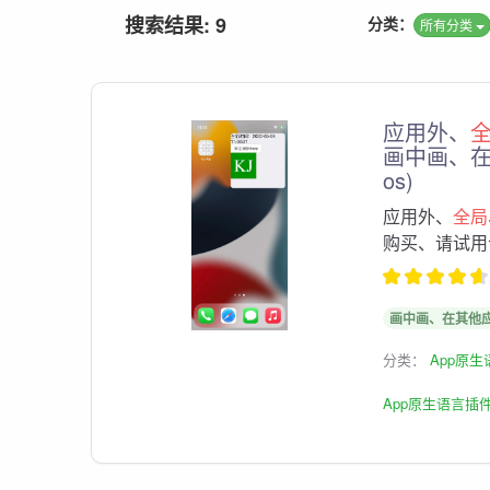
搜索结果: 9
分类：
所有分类
应用外、
画中画、在
os)
应用外、
全局
购买、请试用
画中画、在其他
分类：
App原
App原生语言插