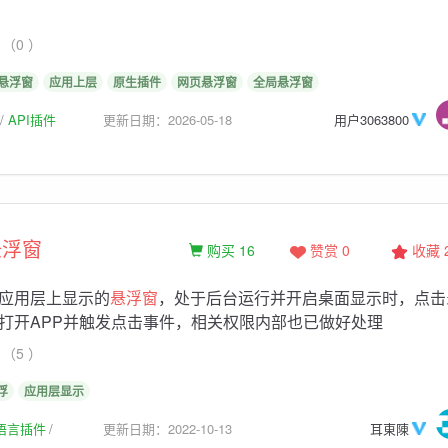
（0 ）
悬浮窗
应用上层
原生插件
网页悬浮窗
全局悬浮窗
API插件
更新日期：2026-05-18
用户3063800
悬浮窗
购买 16
赞赏 0
收藏
应用层上显示的
悬浮窗
，处于后台运行并开启桌面显示时，点击
打开APP并触发点击事件，相关权限内部也已做好处理
（5 ）
浮
应用层显示
生语言插件
更新日期：2022-10-13
耳東陳