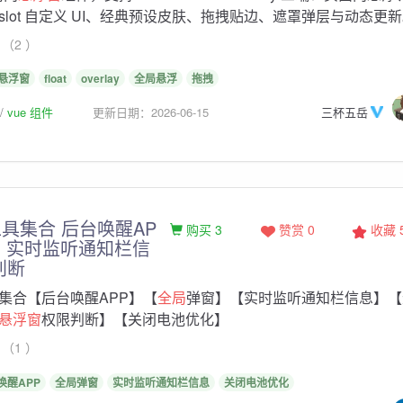
slot 自定义 UI、经典预设皮肤、拖拽贴边、遮罩弹层与动态更
（2 ）
悬浮窗
float
overlay
全局悬浮
拖拽
vue 组件
更新日期：2026-06-15
三杯五岳
具集合 后台唤醒AP
购买 3
赞赏 0
收藏
 实时监听通知栏信
判断
集合【后台唤醒APP】【
全局
弹窗】【实时监听通知栏信息】【
悬浮窗
权限判断】【关闭电池优化】
（1 ）
唤醒APP
全局弹窗
实时监听通知栏信息
关闭电池优化