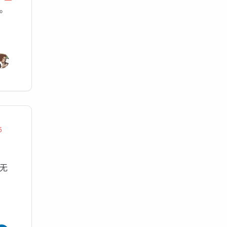
新。
5
无