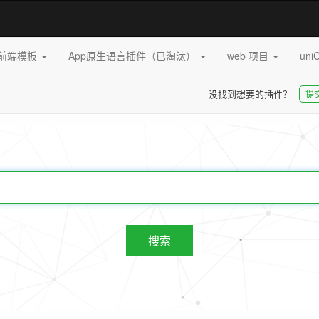
pp前端模板
App原生语言插件（已淘汰）
web 项目
uni
没找到想要的插件？
提
20255
插件
搜索