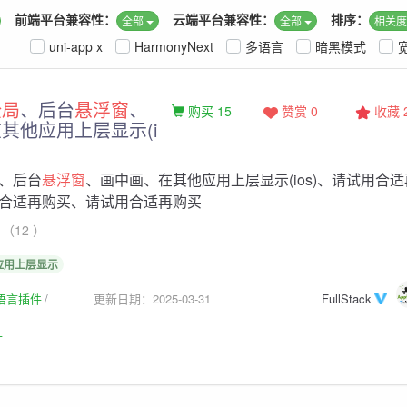
前端平台兼容性：
云端平台兼容性：
排序：
全部
全部
相关
uni-app x
HarmonyNext
多语言
暗黑模式
全局
、后台
悬浮窗
、
购买 15
赞赏 0
收藏
其他应用上层显示(i
、后台
悬浮窗
、画中画、在其他应用上层显示(ios)、请试用合适
合适再购买、请试用合适再购买
（12 ）
应用上层显示
生语言插件
更新日期：2025-03-31
FullStack
件