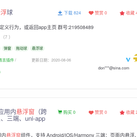
悬浮
球
下载 824
赞赏 0
收藏
定义行为，或返回app主页 群号:219508489
（7 ）
弹窗
拖动球
悬浮球
生语言插件
更新日期：2020-08-06
don***@sina.com
件
u 应用内
悬浮窗
（跨
购买 0
赞赏 0
收藏
三端、uni-app
应用内
悬浮窗
组件，支持 Android/iOS/Harmony 三端：页面内悬浮