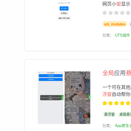
网页小
窗
显示
uni_modules
分类：
UTS插件
全局
应用
一个可在其他
浮窗
自动帮你
悬浮窗
桌面悬
分类：
App原