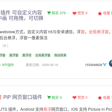
窗
插件 可自定义内容
购买 276
赞赏 9
收藏
中画 可拖拽，可切换
ebview方式，自定义内容 h5与安卓通信，浮
窗
，
全局悬浮窗
后台悬浮，浮窗一像素保活
（9 ）
浮窗
悬浮窗
悬浮球
全局悬浮窗
拖动效果
API插件
更新日期：2026-06-18
1530948626
窗
PiP 网页窗口插件
购买 0
赞赏 0
收藏
 UTS 插件，Android 支持
悬浮
网页窗口，iOS 支持 Picture in Pict