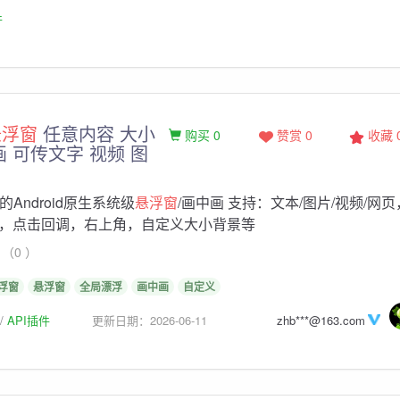
件
悬浮窗
任意内容 大小
购买 0
赞赏 0
收藏
画 可传文字 视频 图
的Android原生系统级
悬浮窗
/画中画 支持：文本/图片/视频/网
，点击回调，右上角，自定义大小背景等
（0 ）
浮窗
悬浮窗
全局漂浮
画中画
自定义
API插件
更新日期：2026-06-11
zhb***@163.com