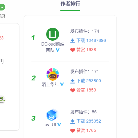
作者排行
度
宽屏
发布插件：
174
23
下载 12487896
DCloud前端
赞赏 1938
团队
再
发布插件：
171
下载 253800
陌上华年
赞赏 1859
发布插件：
86
下载 285052
uv_UI
赞赏 1765