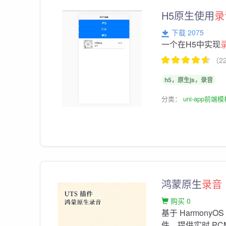
H5原生使用
录
下载 2075
一个在H5中实现
（2
h5，原生js，录音
分类：
uni-app前端
鸿蒙原生
录音
购买 0
基于 HarmonyOS Au
件，提供实时 P