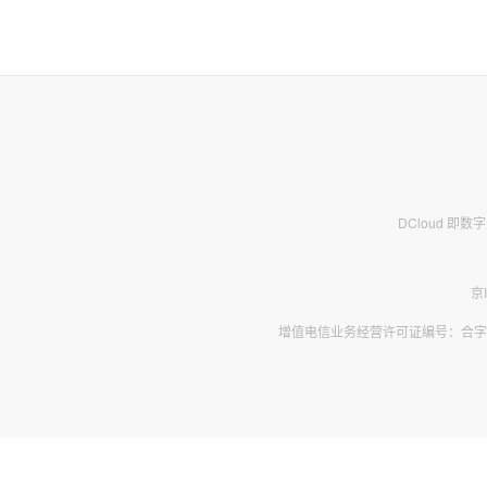
DCloud 即
京
增值电信业务经营许可证编号：合字B2-2