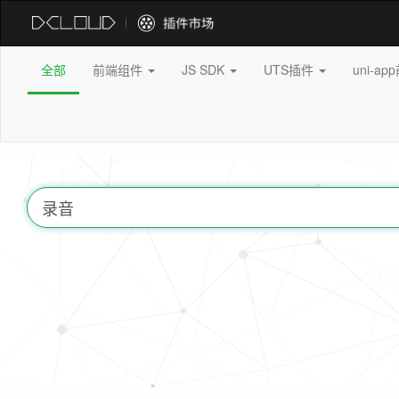
全部
前端组件
JS SDK
UTS插件
uni-a