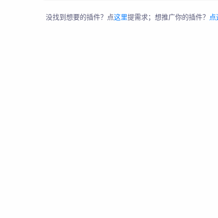
没找到想要的插件？点
这里
提需求；想推广你的插件？
点