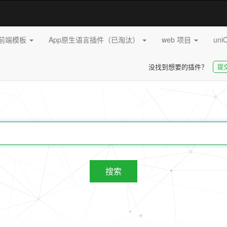
pp前端模板
App原生语言插件（已淘汰）
web 项目
uni
没找到想要的插件？
提
20256
插件
搜索