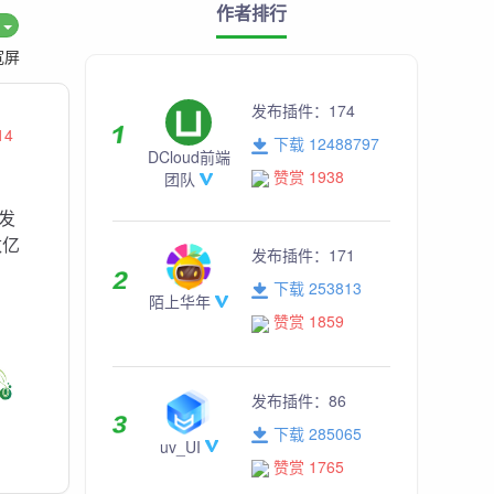
作者排行
度
宽屏
发布插件：
174
14
下载 12488797
DCloud前端
赞赏 1938
团队
发
数亿
发布插件：
171
下载 253813
陌上华年
赞赏 1859
发布插件：
86
下载 285065
uv_UI
赞赏 1765