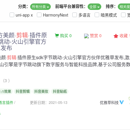
分类：
前端平台兼容性：
排序：
所有分类
全部
相关
uni-app x
HarmonyNext
多语言
暗黑模式
方美颜·
剪辑
·插件原
购买 0
赞赏 0
收藏
节跳动-火山引擎官方
草发布
美颜·
剪辑
·插件原生sdk字节跳动-火山引擎官方伙伴优雅草发布,激
山引擎是字节跳动旗下数字服务与智能科技品牌,基于公司服务
（3 ）
1:1效果
抖音剪辑
抖音美妆
抖音贴纸
生语言插件
更新日期：2021-05-13
优雅草科技
件