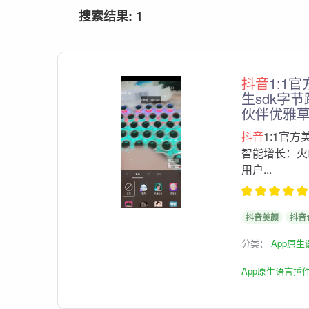
搜索结果: 1
抖音
1:1官
生sdk字
伙伴优雅
抖音
1:1官方
智能增长：火
用户...
抖音美颜
抖音
分类：
App原
App原生语言插