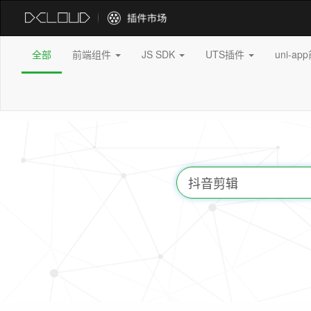
全部
前端组件
JS SDK
UTS插件
uni-a