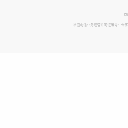
京
增值电信业务经营许可证编号：合字B2-2