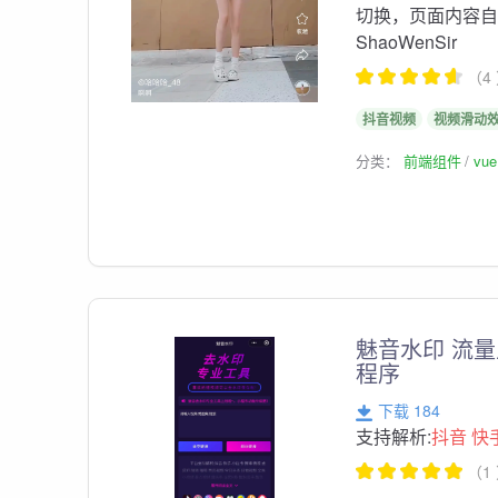
切换，页面内容自
ShaoWenSir
（4
抖音视频
视频滑动
分类：
前端组件
vu
魅音水印 流
程序
下载 184
支持解析:
抖音
快
（1