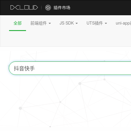
全部
前端组件
JS SDK
UTS插件
uni-a