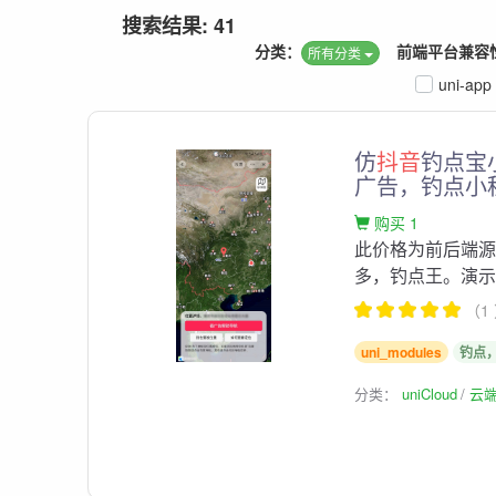
搜索结果: 41
分类：
前端平台兼容
所有分类
uni-app
仿
抖音
钓点宝
广告，钓点小
购买 1
此价格为前后端
多，钓点王。演示和部
（1
uni_modules
钓点
分类：
uniCloud
云