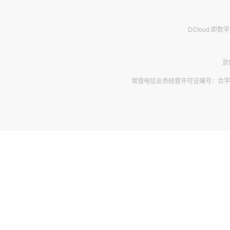
DCloud 即
京
增值电信业务经营许可证编号：合字B2-2