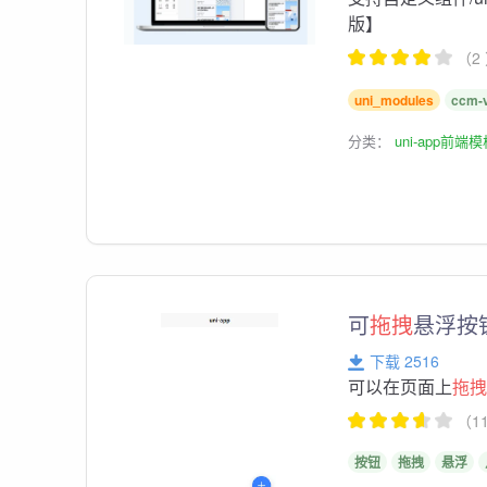
版】
（2
uni_modules
ccm-
分类：
uni-app前端
可
拖拽
悬浮按
下载 2516
可以在页面上
拖
（1
按钮
拖拽
悬浮