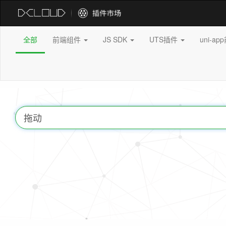
全部
前端组件
JS SDK
UTS插件
uni-a