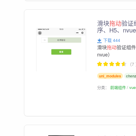
滑块
拖动
验证
序、H5、nvu
下载 444
滑块
拖动
验证组件
nvue）
（7
uni_modules
chenz
分类：
前端组件
vu