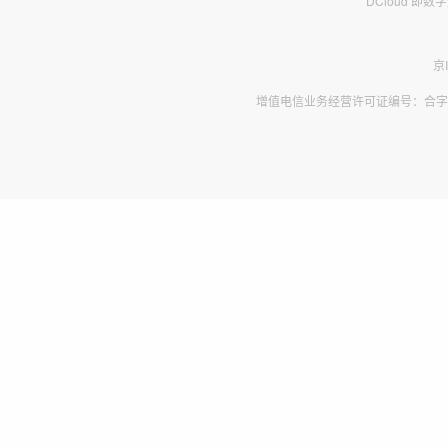
DCloud 即
京
增值电信业务经营许可证编号：合字B2-2