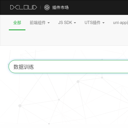
全部
前端组件
JS SDK
UTS插件
uni-a