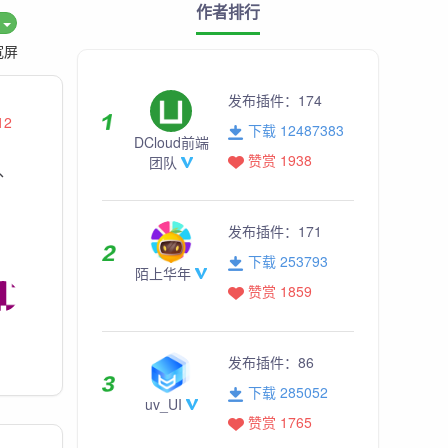
作者排行
度
宽屏
发布插件：
174
12
下载 12487383
DCloud前端
赞赏 1938
团队
、
发布插件：
171
下载 253793
陌上华年
赞赏 1859
发布插件：
86
下载 285052
uv_UI
赞赏 1765