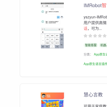
IMRobot
智
yszyun-IM
用户提供高情
话
，可为...
智能客服
机器
分类：
App原
App原生语言插
慧心言教
可用于家庭教