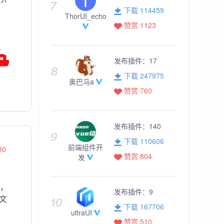
下载 114459
ThorUI_echo
赞赏 1123
发布插件：
17
下载 247975
奥巴马a
赞赏 760
发布插件：
140
下载 110606
前端组件开
30
赞赏 804
发
，
发布插件：
9
文
下载 167706
ultraUI
赞赏 510