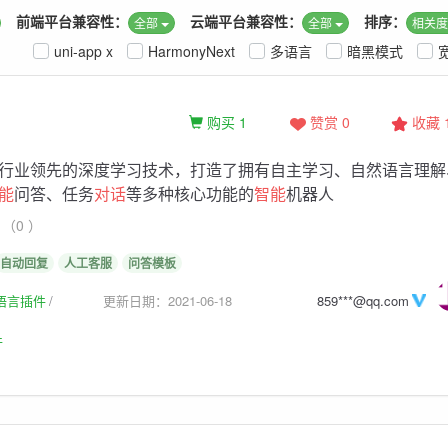
前端平台兼容性：
云端平台兼容性：
排序：
全部
全部
相关
uni-app x
HarmonyNext
多语言
暗黑模式
购买 1
赞赏 0
收藏
行业领先的深度学习技术，打造了拥有自主学习、自然语言理解
能
问答、任务
对话
等多种核心功能的
智能
机器人
（0 ）
自动回复
人工客服
问答模板
生语言插件
更新日期：2021-06-18
859***@qq.com
件