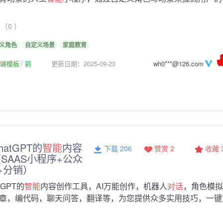
（0 ）
义角色
自定义场景
家庭教育
p前端模板
前
更新日期：2025-09-23
wh0***@126.com
atGPT的
智能
内容
下载 206
赞赏 2
收藏
SAAS小程序+公众
+分销）
GPT的
智能
内容创作工具，AI万能创作，机器人
对话
，角色模拟
章，编代码，聊天问答，翻译等，为您提供众多实用技巧，一键