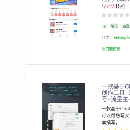
导
对话
技能
ai
聊天
自定
分类：
uni-ap
端页面模板
一款基于Ch
创作工具（
号+流量主
一款基于Chat
可以帮您写文
案撰写，...