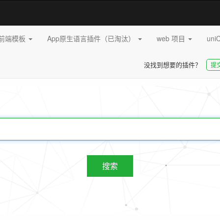
pp前端模板
App原生语言插件（已淘汰）
web 项目
uni
没找到想要的插件？
提
20255
插件
搜索