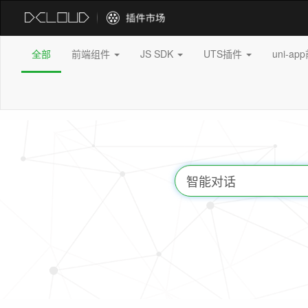
全部
前端组件
JS SDK
UTS插件
uni-a