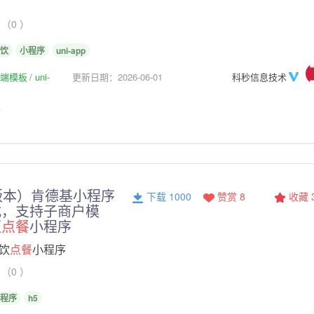
（0 ）
饮
小程序
uni-app
p前端模板
uni-
更新日期：2026-06-01
科秒信息技术
板
版本）肯德基小程序
下载 1000
赞赏 8
收藏
式，支持子商户模
柜
点餐
小程序
饮
点餐
小程序
（0 ）
程序
h5