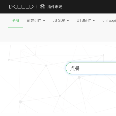
全部
前端组件
JS SDK
UTS插件
uni-a