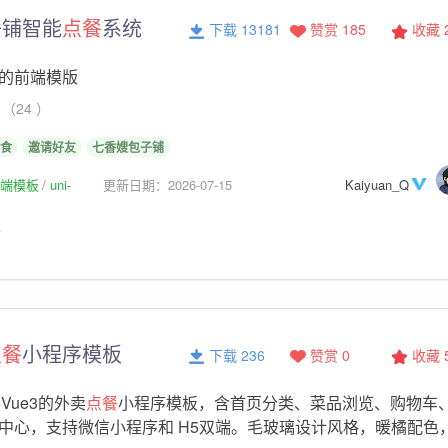
子铺智能
点餐
系统
下载 13181
赞赏 185
收藏
的前端模版
（24 ）
食
邀请好友
七香嫂包子铺
p前端模板
uni-
更新日期：2026-07-15
Kaiyuan_Q
板
点餐
小程序模板
下载 236
赞赏 0
收藏
p+Vue3的外卖
点餐
小程序模板，含首页分类、菜品浏览、购物车
中心，支持微信小程序和 H5双端。毛玻璃设计风格，暖橘配色