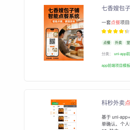
七香嫂包
一套
点餐
项目
点餐
外卖
堂
分类：
uni-ap
app前端项目模
科秒外卖
基于 uni-ap
单确认、个人