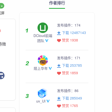
作者排行
度
宽屏
发布插件：
174
3
下载 12487143
DCloud前端
赞赏 1938
团队
持微
发布插件：
171
下载 253785
陌上华年
赞赏 1859
发布插件：
86
下载 285049
uv_UI
赞赏 1765