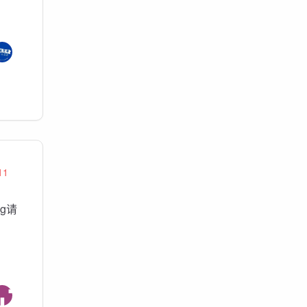
11
g请