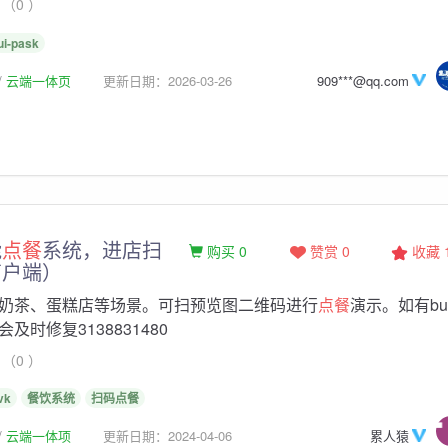
（0 ）
ui-pask
云端一体页
更新日期：2026-03-26
909***@qq.com
能
点餐
系统，进店扫
购买 0
赞赏 0
收藏
商户端）
奶茶、蛋糕店等场景。可扫预览图二维码进行
点餐
演示。如有bu
及时修复3138831480
（0 ）
vk
餐饮系统
扫码点餐
云端一体项
更新日期：2024-04-06
累人猿