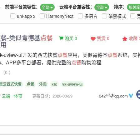
前端平台兼容性：
云端平台兼容性：
排序：
全部
全部
相关
uni-app x
HarmonyNext
多语言
暗黑模式
餐-类似肯德基
点餐
购买 0
赞赏 0
收藏
应用
vk-uview-ui开发的西式快餐
点餐
应用，类似肯德基
点餐
系统，支
5、APP多平台部署，提供完整的
点餐
购物流程
（0 ）
星云西式快餐
点餐
外卖
kfc
vk-uview-ui
云端一体项
更新日期：2026-03-29
342***@qq.com