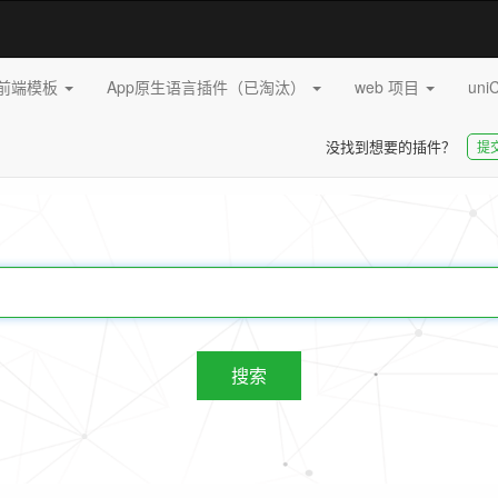
pp前端模板
App原生语言插件（已淘汰）
web 项目
uni
没找到想要的插件？
提
20252
插件
搜索