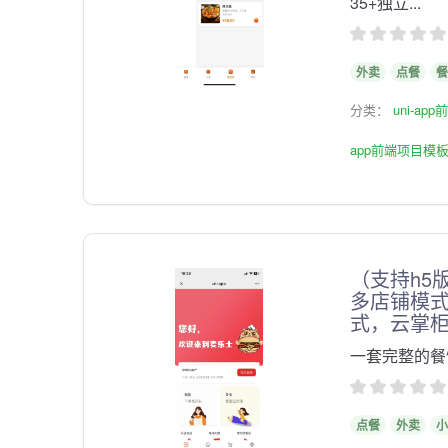
35+独立...
外卖
点餐
餐
分类：
uni-ap
app前端项目模
（支持h5
多店铺模
式，云掌
一套完整的餐
点餐
外卖
小