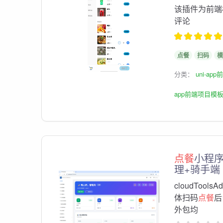
该插件为前端
评论
点餐
扫码
模
分类：
uni-ap
app前端项目模
点餐
小程序
理+骑手端
cloudTools
体扫码
点餐
后
外包均