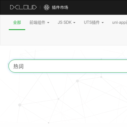
全部
前端组件
JS SDK
UTS插件
uni-a