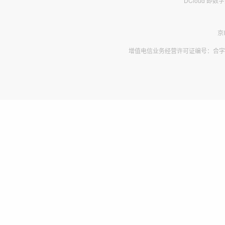
DCloud 即
京
增值电信业务经营许可证编号：合字B2-2