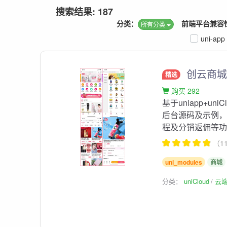
搜索结果: 187
分类：
前端平台兼容
所有分类
uni-app
创云商
精选
购买 292
基于uniapp+
后台源码及示例，支
程及分销返佣等
（1
uni_modules
商城
分类：
uniCloud
云