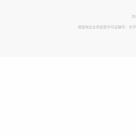
京
增值电信业务经营许可证编号：合字B2-2