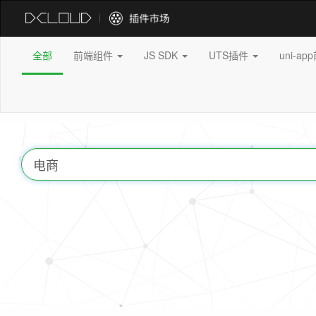
全部
前端组件
JS SDK
UTS插件
uni-a