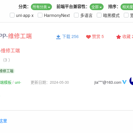
分类：
前端平台兼容性：
排序：
所有分类
全部
相关
uni-app x
HarmonyNext
多语言
暗黑模式
P-
维修工端
下载 256
赞赏 5
收藏
-
维修工端
（3 ）
维修工端
p前端模板
uni-
更新日期：2024-05-30
jia***@163.com
板
这里