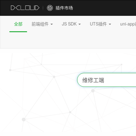
全部
前端组件
JS SDK
UTS插件
uni-a