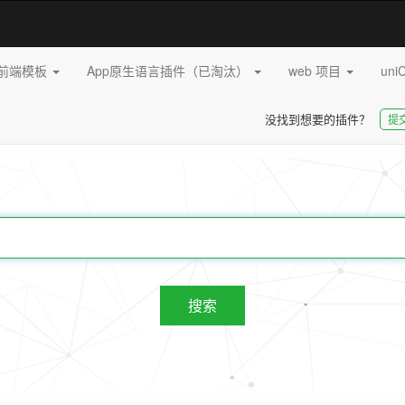
pp前端模板
App原生语言插件（已淘汰）
web 项目
uni
没找到想要的插件？
提
20253
插件
搜索