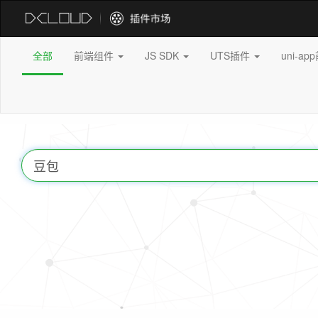
全部
前端组件
JS SDK
UTS插件
uni-a