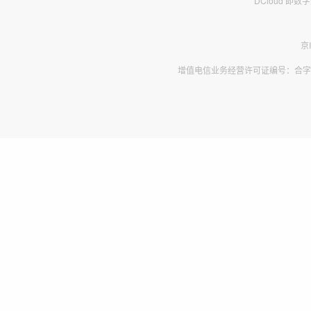
DCloud 即
京
增值电信业务经营许可证编号：合字B2-2