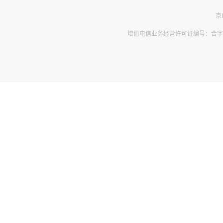
京
增值电信业务经营许可证编号：合字B2-2