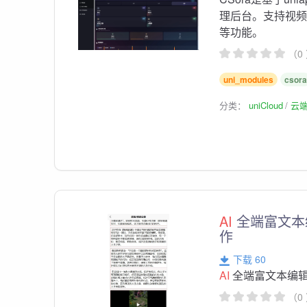
理后台。支持视
等功能。
（0
uni_modules
csor
分类：
uniCloud
云
AI
全端富文本
作
下载 60
AI
全端富文本编
（0