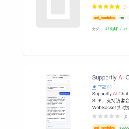
（1
uni_modules
rtc
分类：
UTS插件
un
Supportly
AI
C
下载 23
Supportly
AI
Cha
SDK，支持访客
WebSocket 
（0
uni_modules
suppo