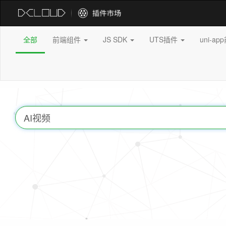
全部
前端组件
JS SDK
UTS插件
uni-a