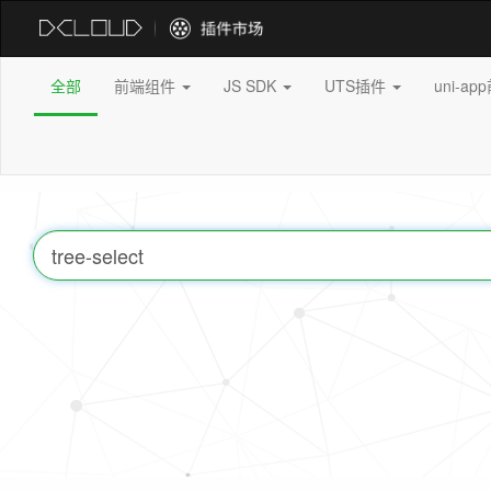
全部
前端组件
JS SDK
UTS插件
uni-a