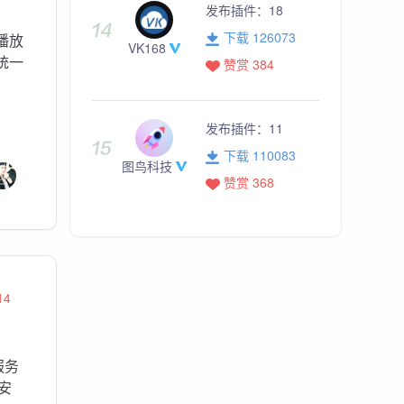
发布插件：
18
下载 126073
、播放
VK168
统一
赞赏 384
发布插件：
11
下载 110083
图鸟科技
赞赏 368
14
服务
安