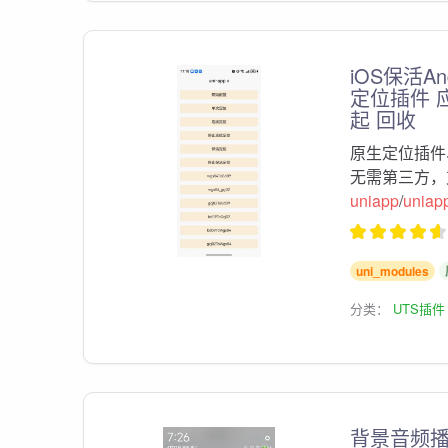
iOS保活A
定位插件 
起 回收
原生定位插件
无需第三方，支
uniapp
/
uniap
uni_modules
分类：
UTS插件
背景音频播