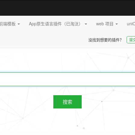
pp前端模板
App原生语言插件（已淘汰）
web 项目
uni
没找到想要的插件？
提
20243
插件
搜索