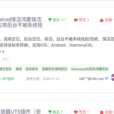
ndroid保活鸿蒙保活
购买 17
赞赏 3
收藏
应用后台不被系统挂
、连续定位、后台定位、保活，后台不被系统挂起/回收、保活
持坐标系转换，支持iOS、Android、HarmonyOS、
p
-x
（3 ）
原生定位
保活
后台定位
连续定位/保活定位
HarmonyOS定位/鸿蒙定位
API插件
更新日期：2026-07-16
182***@163.com
放器UTS插件（安
购买 7
赞赏 1
收藏