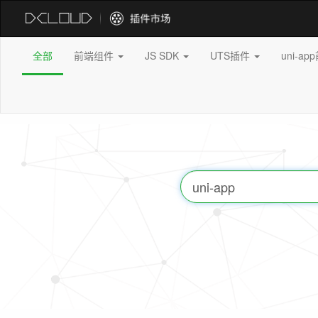
全部
前端组件
JS SDK
UTS插件
uni-a