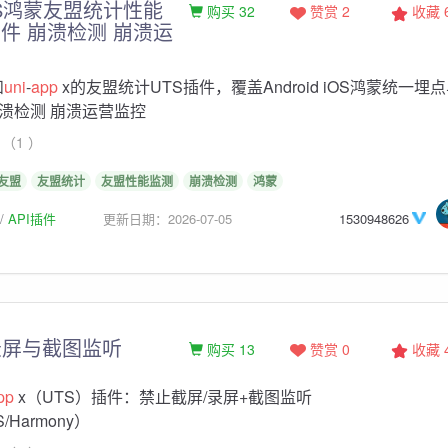
diOS鸿蒙友盟统计性能
购买 32
赞赏 2
收藏
插件 崩溃检测 崩溃运
和
uni
-
app
x的友盟统计UTS插件，覆盖Android iOS鸿蒙统一埋
溃检测 崩溃运营监控
（1 ）
友盟
友盟统计
友盟性能监测
崩溃检测
鸿蒙
API插件
更新日期：2026-07-05
1530948626
录屏与截图监听
购买 13
赞赏 0
收藏
pp
x（UTS）插件：禁止截屏/录屏+截图监听
OS/Harmony）