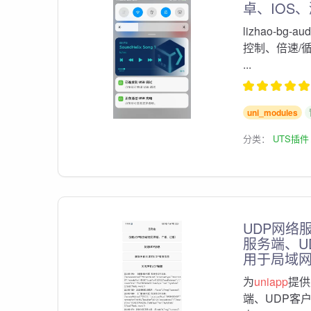
卓、IOS
lizhao-b
控制、倍速/
...
uni_modules
分类：
UTS插件
UDP网络
服务端、U
用于局域
为
uniapp
提供
端、UDP客