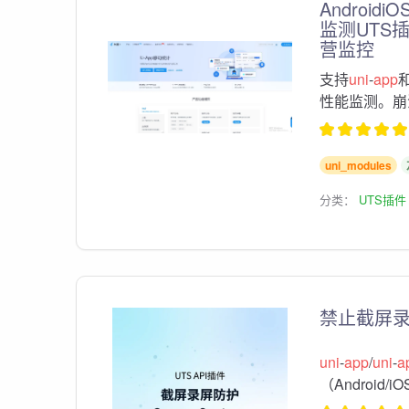
Androi
监测UTS
营监控
支持
uni
-
app
性能监测。崩
uni_modules
分类：
UTS插件
禁止截屏
uni
-
app
/
uni
-
a
（Android/i