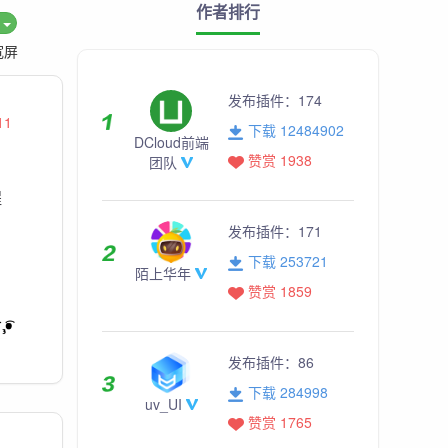
作者排行
度
宽屏
发布插件：
174
11
下载 12484902
DCloud前端
赞赏 1938
团队
程
发布插件：
171
下载 253721
陌上华年
赞赏 1859
发布插件：
86
下载 284998
uv_UI
赞赏 1765