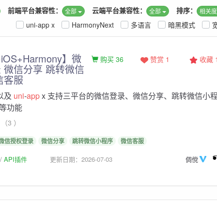
前端平台兼容性：
云端平台兼容性：
排序：
全部
全部
相关
uni-app x
HarmonyNext
多语言
暗黑模式
+iOS+Harmony】微
购买 36
赞赏 1
收藏
 微信分享 跳转微信
信客服
以及
uni
-
app
x 支持三平台的微信登录、微信分享、跳转微信小
等功能
（3 ）
微信授权登录
微信分享
跳转微信小程序
微信客服
API插件
更新日期：2026-07-03
倜傥