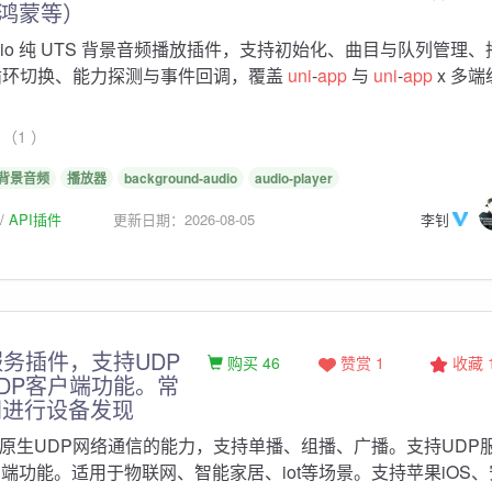
、鸿蒙等）
g-audio 纯 UTS 背景音频播放插件，支持初始化、曲目与队列管理
循环切换、能力探测与事件回调，覆盖
uni
-
app
与
uni
-
app
x 多端
（1 ）
背景音频
播放器
background-audio
audio-player
API插件
更新日期：2026-08-05
李钊
服务插件，支持UDP
购买 46
赞赏 1
收藏
DP客户端功能。常
网进行设备发现
原生UDP网络通信的能力，支持单播、组播、广播。支持UDP
户端功能。适用于物联网、智能家居、iot等场景。支持苹果iOS、