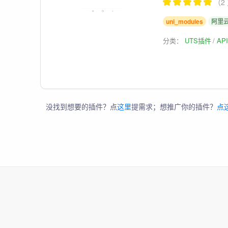
（2
uni_modules
阿里
分类：
UTS插件
AP
没找到想要的插件？点
这里
提需求；想推广你的插件？
点