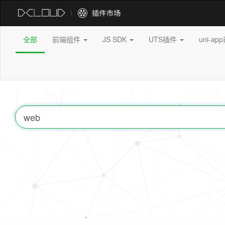
全部
前端组件
JS SDK
UTS插件
uni-a