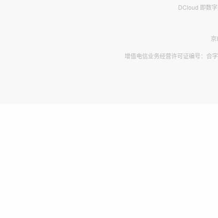
DCloud 即
京
增值电信业务经营许可证编号：合字B2-2