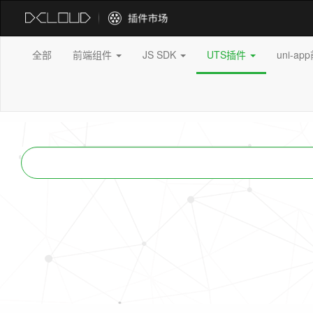
全部
前端组件
JS SDK
UTS插件
uni-a