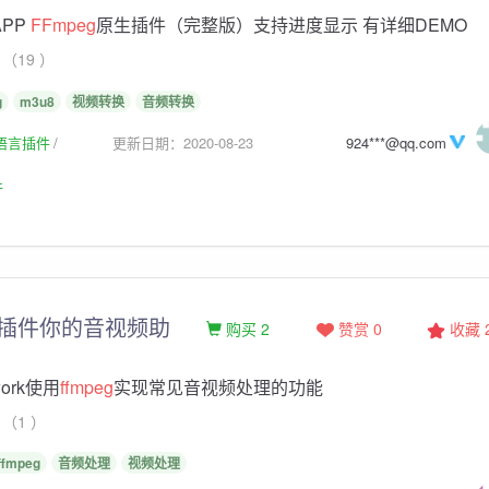
APP
FFmpeg
原生插件（完整版）支持进度显示 有详细DEMO
（19 ）
g
m3u8
视频转换
音频转换
生语言插件
更新日期：2020-08-23
924***@qq.com
件
插件你的音视频助
购买 2
赞赏 0
收藏
ework使用
ffmpeg
实现常见音视频处理的功能
（1 ）
ffmpeg
音频处理
视频处理