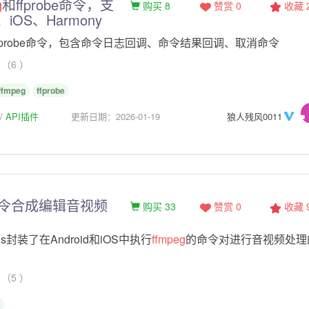
g
和ffprobe命令，支
购买 8
赞赏 0
收藏
i、iOS、Harmony
ffprobe命令，包含命令日志回调、命令结果回调、取消命令
（6 ）
ffmpeg
ffprobe
API插件
更新日期：2026-01-19
狼人残风0011
令合成编辑音视频
购买 33
赞赏 0
收藏
Plus封装了在Android和iOS中执行
ffmpeg
的命令对进行音视频处理
（5 ）