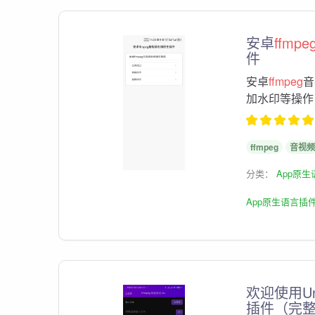
安卓
ffmpe
件
安卓
ffmpeg
音
加水印等操作
ffmpeg
音视频
分类：
App原
App原生语言插
欢迎使用Un
插件（完