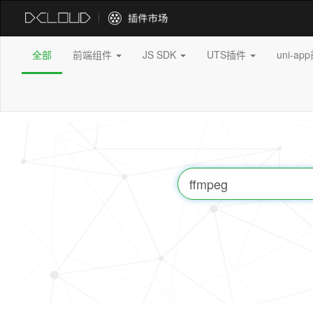
全部
前端组件
JS SDK
UTS插件
uni-a