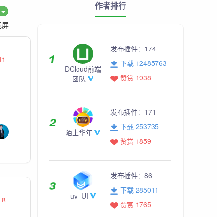
作者排行
度
宽屏
发布插件：
174
41
下载 12485763
DCloud前端
赞赏 1938
团队
发布插件：
171
下载 253735
陌上华年
赞赏 1859
发布插件：
86
下载 285011
uv_UI
18
赞赏 1765