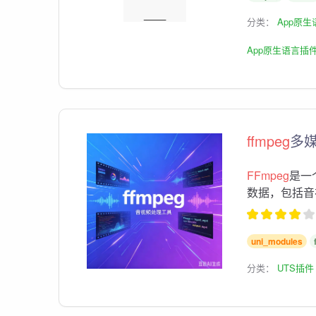
分类：
App原
App原生语言插
ffmpeg
多
FFmpeg
是一
数据，包括音
uni_modules
分类：
UTS插件