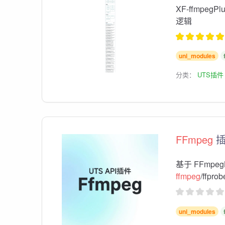
XF-ffmpeg
逻辑
uni_modules
分类：
UTS插件
FFmpeg
插
基于 FFmpegKi
ffmpeg
/ffpr
uni_modules