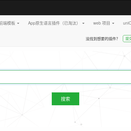
pp前端模板
App原生语言插件（已淘汰）
web 项目
uni
没找到想要的插件？
提
20246
插件
搜索