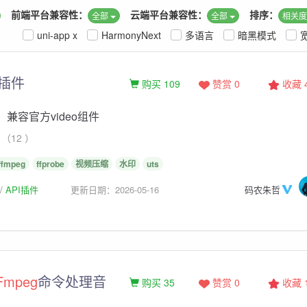
前端平台兼容性：
云端平台兼容性：
排序：
全部
全部
相关
uni-app x
HarmonyNext
多语言
暗黑模式
插件
购买 109
赞赏 0
收藏
，兼容官方video组件
（12 ）
ffmpeg
ffprobe
视频压缩
水印
uts
API插件
更新日期：2026-05-16
码农朱哲
Fmpeg
命令处理音
购买 35
赞赏 0
收藏